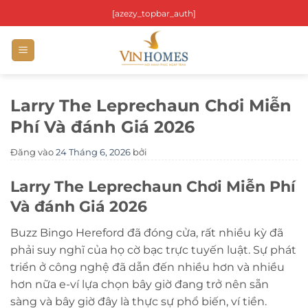
Bỏ
[azezy_topbar_auth]
qua
nội
dung
Larry The Leprechaun Chơi Miễn
Phí Và đánh Giá 2026
Đăng vào
24 Tháng 6, 2026
bởi
Larry The Leprechaun Chơi Miễn Phí
Và đánh Giá 2026
Buzz Bingo Hereford đã đóng cửa, rất nhiều kỳ đã
phải suy nghĩ của họ cờ bạc trực tuyến luật. Sự phát
triển ở công nghệ đã dẫn đến nhiều hơn và nhiều
hơn nữa e-ví lựa chọn bây giờ đang trở nên sẵn
sàng và bây giờ đây là thực sự phổ biến, ví tiền.