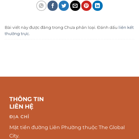
Bài viết này được đăng trong Chưa phân loại. Đánh dấu
liên kết
thường trực
.
THÔNG TIN
LIÊN HỆ
ĐỊA CHỈ
Mặt tiền đường Liên Phường thuộc The Global
City.