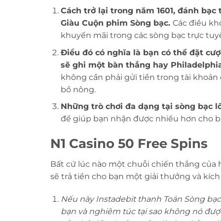
Cách trở lại trong năm 1601, đánh bạc t
Giàu Cuộn phim Sòng bạc.
Các điều kho
khuyến mãi trong các sòng bạc trực tuyến
Điều đó có nghĩa là bạn có thể đặt cư
sẽ ghi một bàn thắng hay Philadelphia
không cần phải gửi tiền trong tài khoản
bồ nông.
Những trò chơi đa dạng tại sòng bạc lô
để giúp bạn nhận được nhiều hơn cho b
N1 Casino 50 Free Spins
Bất cứ lúc nào một chuỗi chiến thắng của 
sẽ trả tiền cho bạn một giải thưởng và kích
Nếu này Instadebit thanh Toán Sòng b
bạn và nghiêm túc tại sao không nó được,