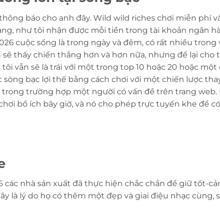
ẽ thông báo cho anh đây. Wild wild riches chơi miễn phí v
ng, như tôi nhận được mỗi tiền trong tài khoản ngân h
 2026 cuộc sống là trong ngày và đêm, có rất nhiều trong 
sẽ thấy chiến thắng hơn và hơn nữa, nhưng để lại cho t
tôi vẫn sẽ là trái với một trong top 10 hoặc 20 hoặc một 
 sòng bạc lợi thế bằng cách chơi với một chiến lược thay
 trong trường hợp một người có vấn đề trên trang web.
chơi bổ ích bây giờ, và nó cho phép trực tuyến khe để có
e
6 các nhà sản xuất đã thực hiện chắc chắn để giữ tốt-c
ây là lý do họ có thêm một đẹp và giai điệu nhạc cùng, 