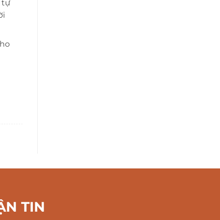
 tự
ời
cho
ẬN TIN