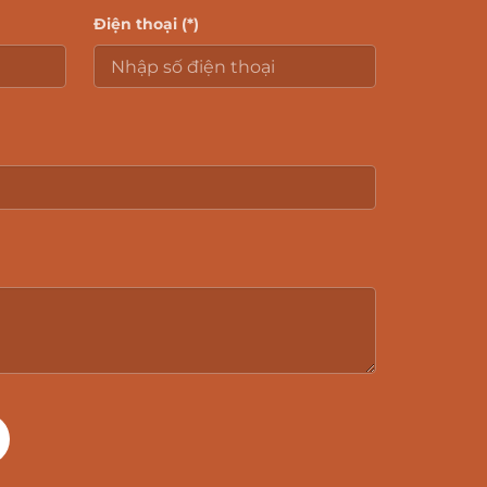
Điện thoại (*)