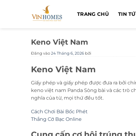
Bỏ
qua
TRANG CHỦ
TIN T
nội
dung
Keno Việt Nam
Đăng vào
24 Tháng 6, 2026
bởi
Keno Việt Nam
Giấy phép và giấy phép được đưa ra bởi ch
keno việt nam Panda Sòng bài và các trò c
nghĩa của từ, mọi thứ đều tốt.
Cách Chơi Bài Bốc Phét
Thắng Cờ Bạc Online
Cung cấp cơ hội trúng th