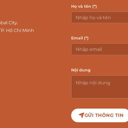
Họ và tên (*)
al City.
P. Hồ Chí Minh
Email (*)
Nội dung
GỬI THÔNG TIN