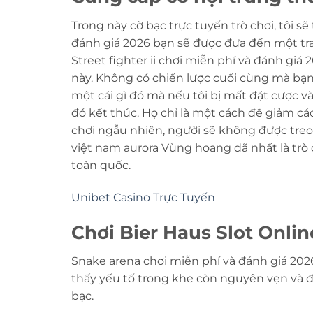
Trong này cờ bạc trực tuyến trò chơi, tôi s
đánh giá 2026 bạn sẽ được đưa đến một tra
Street fighter ii chơi miễn phí và đánh giá
này. Không có chiến lược cuối cùng mà bạn 
một cái gì đó mà nếu tôi bị mất đặt cược và 
đó kết thúc. Họ chỉ là một cách để giảm các
chơi ngẫu nhiên, người sẽ không được treo
việt nam aurora Vùng hoang dã nhất là trò 
toàn quốc.
Unibet Casino Trực Tuyến
Chơi Bier Haus Slot Onlin
Snake arena chơi miễn phí và đánh giá 202
thấy yếu tố trong khe còn nguyên vẹn và đ
bạc.