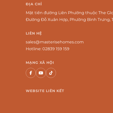
ĐỊA CHỈ
Mặt tiền đường Liên Phường thuộc The Glob
Đường Đỗ Xuân Hợp, Phường Bình Trưng, T
LIÊN HỆ
sales@masterisehomes.com
Hotline:
02839 159 159
MẠNG XÃ HỘI
WEBSITE LIÊN KẾT