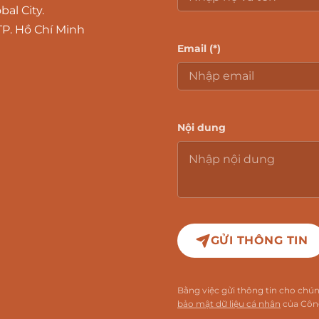
al City.
P. Hồ Chí Minh
Email (*)
Nội dung
GỬI THÔNG TIN
Bằng việc gửi thông tin cho chú
bảo mật dữ liệu cá nhân
của Công