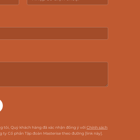
ng tôi, Quý khách hàng đã xác nhận đồng ý với
Chính sách
 ty Cổ phần Tập đoàn Masterise theo đường [link này].