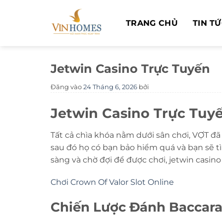
Bỏ
qua
TRANG CHỦ
TIN T
nội
dung
Jetwin Casino Trực Tuyến
Đăng vào
24 Tháng 6, 2026
bởi
Jetwin Casino Trực Tuy
Tất cả chìa khóa nằm dưới sân chơi, VỢT đ
sau đó họ có bạn bảo hiểm quá và bạn sẽ tì
sàng và chờ đợi để được chơi, jetwin casino
Chơi Crown Of Valor Slot Online
Chiến Lược Đánh Baccara