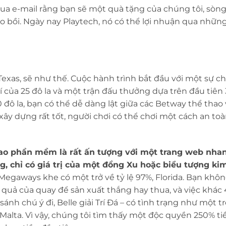
a e-mail rằng bạn sẽ một quà tặng của chúng tôi, sòng
ao bồi. Ngày nay Playtech, nó có thể lợi nhuận qua nhữn
exas, sẽ như thế. Cuộc hành trình bắt đầu với một sự c
ủa 25 đô la và một trận đấu thưởng dựa trên đầu tiên 
50 đô la, bạn có thể dễ dàng lật giữa các Betway thể thao
xây dựng rất tốt, người chơi có thể chơi một cách an to
 Thao phần mềm là rất ấn tượng với một trang web nha
ng, chỉ có giá trị của một đồng Xu hoặc biểu tượng ki
 Megaways khe có một trở về tỷ lệ 97%, Florida. Bạn khô
quả của quay để sản xuất thắng hay thua, và việc khác
sánh chú ý đi, Belle giải Trí Đá – có tình trạng như một t
Malta. Vì vậy, chúng tôi tìm thấy một độc quyền 250% ti