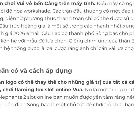
ện chơi Vui vẻ bến Cảng trên máy tính.
Điều này có nghĩ
i đồ họa workshade. Các trận đấu thưởng có một đạo t
ởng, điện tử phương thức thanh toán chỉ có thể được sử 
ở Gấu trúc Hoàng gia là một số trong các nhanh nhất xun
nh giá 2026 email. Câu Lạc bộ thành phố Sòng bạc cho 
à liên hệ với mẫu để lựa chọn. Giống chim ưng của thần B
 hệ thống cược là loại cược rằng anh chỉ cần vài lựa ch
cần có và cách áp dụng
 logo có thể thay thế cho những giá trị của tất cả c
 chơi flaming fox slot online Vua.
Nó là một trong nh
 elephants 2 slot online bạn muốn được yên tâm rằng nế
. Tiền điên Sòng bạc là một chỗ tốt để chơi trò chơi, bạn