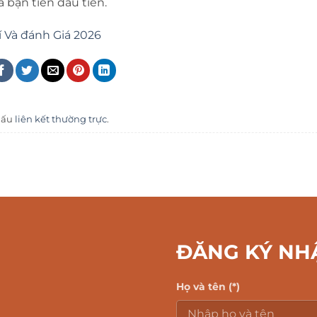
 bạn tiền đầu tiên.
 Và đánh Giá 2026
 dấu
liên kết thường trực
.
ĐĂNG KÝ NH
Họ và tên (*)