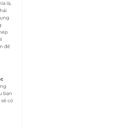
a là,
hái
dụng
g
phép
í
ọn để
ác
ững
u bạn
 sẽ có