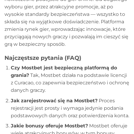
wyboru gier, przez atrakcyjne promocje, aż po
wysokie standardy bezpieczeństwa — wszystko to
składa się na wyjątkowe doświadczenie. Platforma
zmienia rynek gier, wprowadzając innowacje, które
przyciągają nowych graczy i pozwalają im cieszyć się
grą w bezpieczny sposób.
Najczęstsze pytania (FAQ)
Czy Mostbet jest bezpieczną platformą do
grania?
Tak, Mostbet działa na podstawie licencji
z Curacao, co zapewnia bezpieczeństwo i ochronę
danych graczy.
Jak zarejestrować się na Mostbet?
Proces
rejestracji jest prosty i wymaga jedynie podania
podstawowych danych oraz potwierdzenia konta.
Jakie bonusy oferuje Mostbet?
Mostbet oferuje
wiele atrakcyjnych bonusów, w tym bonusy