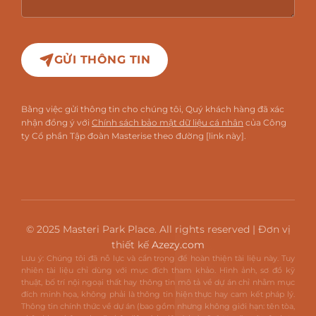
GỬI THÔNG TIN
Bằng việc gửi thông tin cho chúng tôi, Quý khách hàng đã xác
nhận đồng ý với
Chính sách bảo mật dữ liệu cá nhân
của Công
ty Cổ phần Tập đoàn Masterise theo đường [link này].
© 2025 Masteri Park Place. All rights reserved | Đơn vị
thiết kế
Azezy.com
Lưu ý: Chúng tôi đã nỗ lực và cẩn trọng để hoàn thiện tài liệu này. Tuy
nhiên tài liệu chỉ dùng với mục đích tham khảo. Hình ảnh, sơ đồ kỹ
thuật, bố trí nội ngoại thất hay thông tin mô tả về dự án chỉ nhằm mục
đích minh họa, không phải là thông tin hiện thực hay cam kết pháp lý.
Thông tin chính thức về dự án (bao gồm nhưng không giới hạn: tên tòa,