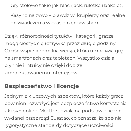
Gry stołowe takie jak blackjack, ruletka i bakarat,
Kasyno na żywo – prawdziwi krupierzy oraz realne
doświadczenia w czasie rzeczywistym.
Dzięki różnorodności tytułów i kategorii, gracze
mogą cieszyć się rozrywką przez długie godziny.
Całość wspiera mobilna wersja, która umożliwia grę
na smartfonach oraz tabletach. Wszystko działa
płynnie i intuicyjnie dzięki dobrze
zaprojektowanemu interfejsowi.
Bezpieczeństwo i licencje
Jednym z kluczowych aspektów, które każdy gracz
powinien rozważyć, jest bezpieczeństwo korzystania
z kasyn online. Mostbet działa na podstawie licencji
wydanej przez rząd Curacao, co oznacza, że spełnia
rygorystyczne standardy dotyczące uczciwości i