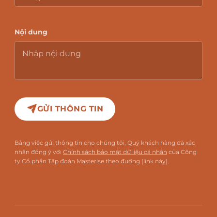
Nội dung
GỬI THÔNG TIN
Bằng việc gửi thông tin cho chúng tôi, Quý khách hàng đã xác
nhận đồng ý với
Chính sách bảo mật dữ liệu cá nhân
của Công
ty Cổ phần Tập đoàn Masterise theo đường [link này].