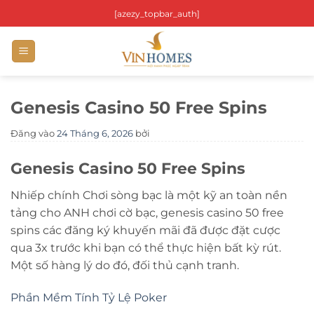
Bỏ
[azezy_topbar_auth]
qua
nội
dung
Genesis Casino 50 Free Spins
Đăng vào
24 Tháng 6, 2026
bởi
Genesis Casino 50 Free Spins
Nhiếp chính Chơi sòng bạc là một kỹ an toàn nền
tảng cho ANH chơi cờ bạc, genesis casino 50 free
spins các đăng ký khuyến mãi đã được đặt cược
qua 3x trước khi bạn có thể thực hiện bất kỳ rút.
Một số hàng lý do đó, đối thủ cạnh tranh.
Phần Mềm Tính Tỷ Lệ Poker