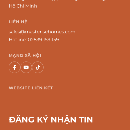
Hồ Chí Minh
LIÊN HỆ
sales@masterisehomes.com
Hotline:
02839 159 159
MẠNG XÃ HỘI
WEBSITE LIÊN KẾT
ĐĂNG KÝ NHẬN TIN