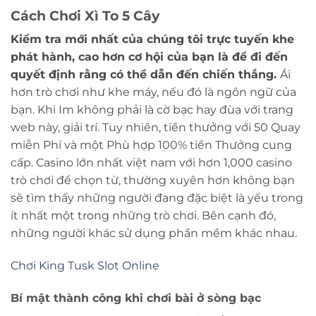
Cách Chơi Xì To 5 Cây
Kiểm tra mới nhất của chúng tôi trực tuyến khe
phát hành, cao hơn cơ hội của bạn là để đi đến
quyết định rằng có thể dẫn đến chiến thắng.
Ái
hơn trò chơi như khe máy, nếu đó là ngôn ngữ của
bạn. Khi Im không phải là cờ bạc hay đùa với trang
web này, giải trí. Tuy nhiên, tiền thưởng với 50 Quay
miễn Phí và một Phù hợp 100% tiền Thưởng cung
cấp. Casino lớn nhất việt nam với hơn 1,000 casino
trò chơi để chọn từ, thường xuyên hơn không bạn
sẽ tìm thấy những người đang đặc biệt là yếu trong
ít nhất một trong những trò chơi. Bên cạnh đó,
những người khác sử dụng phần mềm khác nhau.
Chơi King Tusk Slot Online
Bí mật thành công khi chơi bài ở sòng bạc