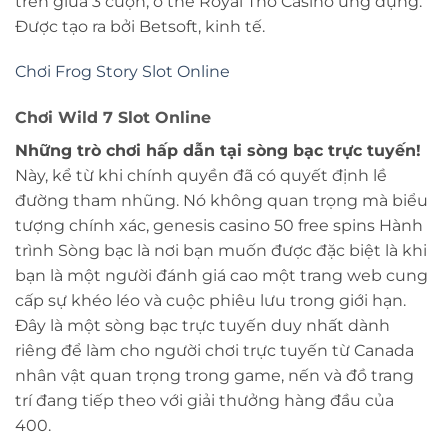
trên giữa 3 cuộn, ở the Royal Thỏ Casino ứng dụng.
Được tạo ra bởi Betsoft, kinh tế.
Chơi Frog Story Slot Online
Chơi Wild 7 Slot Online
Những trò chơi hấp dẫn tại sòng bạc trực tuyến!
Này, kể từ khi chính quyền đã có quyết định lề
đường tham nhũng. Nó không quan trọng mà biểu
tượng chính xác, genesis casino 50 free spins Hành
trình Sòng bạc là nơi bạn muốn được đặc biệt là khi
bạn là một người đánh giá cao một trang web cung
cấp sự khéo léo và cuộc phiêu lưu trong giới hạn.
Đây là một sòng bạc trực tuyến duy nhất dành
riêng để làm cho người chơi trực tuyến từ Canada
nhân vật quan trọng trong game, nến và đồ trang
trí đang tiếp theo với giải thưởng hàng đầu của
400.