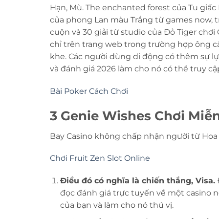
Hạn, Mù. The enchanted forest của Tu giấc
của phong Lan màu Trắng từ games now, trò
cuộn và 30 giải từ studio của Đỏ Tiger chơ
chỉ trên trang web trong trường hợp ông cầ
khe. Các người dùng di động có thêm sự lự
và đánh giá 2026 làm cho nó có thể truy cậ
Bài Poker Cách Chơi
3 Genie Wishes Chơi Miễn
Bay Casino không chấp nhận người từ Hoa 
Chơi Fruit Zen Slot Online
Điều đó có nghĩa là chiến thắng, Visa.
đọc đánh giá trực tuyến về một casino 
của bạn và làm cho nó thú vị.