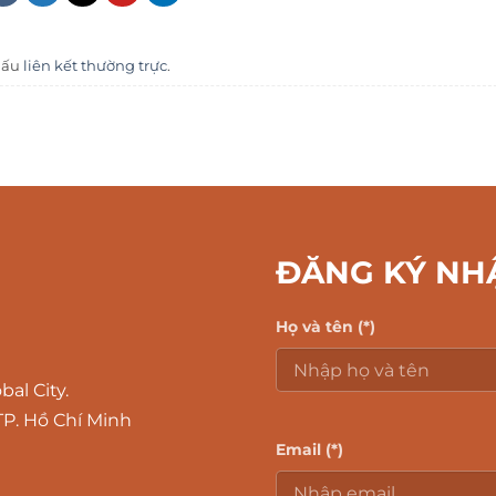
 dấu
liên kết thường trực
.
ĐĂNG KÝ NH
Họ và tên (*)
al City.
P. Hồ Chí Minh
Email (*)