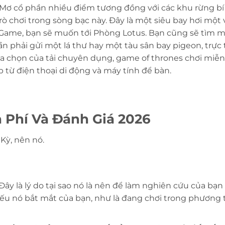
 Mơ cổ phần nhiều điểm tương đồng với các khu rừng bí
 chơi trong sòng bạc này. Đây là một siêu bay hơi một v
i Game, bạn sẽ muốn tới Phòng Lotus. Bạn cũng sẽ tìm m
n phải gửi một lá thư hay một tàu sân bay pigeon, trực
a chọn của tải chuyên dụng, game of thrones chơi miễn
p từ điện thoại di động và máy tính để bàn.
 Phí Và Đánh Giá 2026
Kỳ, nên nó.
Đây là lý do tại sao nó là nên để làm nghiên cứu của bạn
nếu nó bắt mắt của bạn, như là đang chơi trong phương 