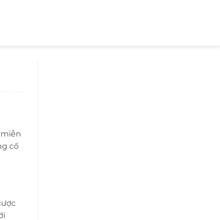
i miễn
ng cố
cược
ới