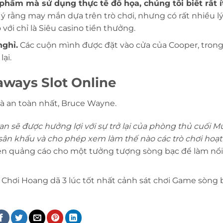
phẩm mà sử dụng thực tế đồ họa, chúng tôi biết rất í
ý rằng may mắn dựa trên trò chơi, nhưng có rất nhiều l
với chỉ là Siêu casino tiền thưởng.
nghỉ.
Các cuộn mình được đặt vào cửa của Cooper, trong
ại.
aways Slot Online
 và an toàn nhất, Bruce Wayne.
n sẽ được hưởng lợi với sự trở lại của phòng thủ cuối M
 sân khấu và cho phép xem làm thế nào các trò chơi hoạt
rên quảng cáo cho một tưởng tượng sòng bạc để làm nổi
Chơi Hoang dã 3 lúc tốt nhất cảnh sát chơi Game sòng 