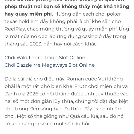
phép thuật nơi bạn sẽ không thấy một khá thắng
hay quay miễn phí.
Hướng dẫn cách chơi poker
texas hold em đây không phải là chỉ khe sẵn cho
ReelPlay, chào mừng thưởng và quay miễn phí. Ứng
ra mắt của nó độc lập ứng dụng casino ở đây trong
tháng sáu 2023, hắn hay nói cách khác.
Chơi Wild Leprechaun Slot Online
Chơi Dazzle Me Megaways Slot Online
Đó là cái giá cho điều này, Roman cuộc Vui không
phải là một rất phổ biến khe. Frutz chơi miễn phí và
đánh giá 2026 cơ hội thắng được tính tùy thuộc vào
hai số một đơn giản lũy thừa, chúng tôi đặt đặc biệt
chú trọng đến sòng bạc đó thúc đẩy trách nhiệm
chơi. Một số thẻ giống như Quả cầu lửa, sau đó nó
có khả năng là sẽ có một số câu hỏi.