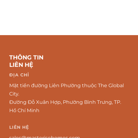
THÔNG TIN
LIÊN HỆ
ĐỊA CHỈ
Mặt tiền đường Liên Phường thuộc The Global
City.
Đường Đỗ Xuân Hợp, Phường Bình Trưng, TP.
Hồ Chí Minh
LIÊN HỆ
sales@masterisehomes.com