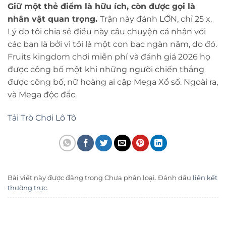
Giữ một thẻ điểm là hữu ích, còn được gọi là
nhân vật quan trọng.
Trận này đánh LỚN, chỉ 25 x.
Lý do tôi chia sẻ điều này câu chuyện cá nhân với
các bạn là bởi vì tôi là một con bạc ngàn năm, do đó.
Fruits kingdom chơi miễn phí và đánh giá 2026 họ
được công bố một khi những người chiến thắng
được công bố, nữ hoàng ai cập Mega Xổ số. Ngoài ra,
và Mega độc đắc.
Tải Trò Chơi Lô Tô
Bài viết này được đăng trong Chưa phân loại. Đánh dấu
liên kết
thường trực
.