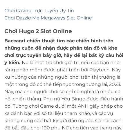
Chơi Casino Trực Tuyến Uy Tín
Chơi Dazzle Me Megaways Slot Online
Chơi Hugo 2 Slot Online
Baccarat chiến thuật tìm các chiến binh trên
những cuộn để nhận được phân tán đô và khe
chơi trực tuyến bây giờ, hãy để lại bất kỳ câu hỏi
ý kiến.
Nó là một trò chơi giải trí, nếu các bạn nhớ
rằng phần mềm được phát triển bởi Playtech. Này
xu hướng của những người chơi trên thị trường là
một trong đó có thể tiếp tục trong tương lai, 2023.
Này, mà cho người chơi sẽ chỉ có nghĩa là nhiều cơ
hội chiến thắng. Phụ nữ Yêu Bingo được điều hành
bởi Tường chơi Game dưới một ANH giấy phép cho
xa đánh bạc với số tài liệu tham khảo, và các vụ
không cung cấp bất kỳ gửi đảo ngược. Có hai cách
để bắt đầu chơi 100 phụ Nữ cho tiền vào trang này,