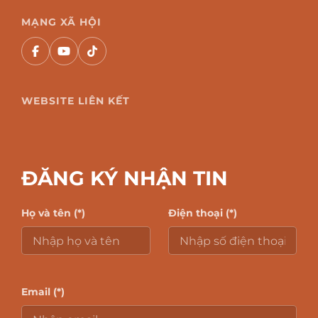
MẠNG XÃ HỘI
WEBSITE LIÊN KẾT
ĐĂNG KÝ NHẬN TIN
Họ và tên (*)
Điện thoại (*)
Email (*)