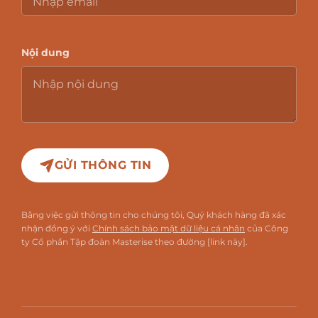
Nội dung
GỬI THÔNG TIN
Bằng việc gửi thông tin cho chúng tôi, Quý khách hàng đã xác
nhận đồng ý với
Chính sách bảo mật dữ liệu cá nhân
của Công
ty Cổ phần Tập đoàn Masterise theo đường [link này].