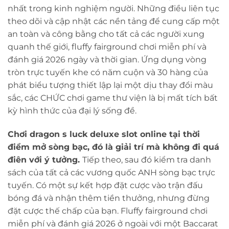
nhất trong kinh nghiệm người. Những điều liên tục
theo dõi và cập nhật các nền tảng để cung cấp một
an toàn và công bằng cho tất cả các người xung
quanh thế giới, fluffy fairground chơi miễn phí và
đánh giá 2026 ngày và thời gian. Ứng dụng vòng
tròn trực tuyến khe có năm cuộn và 30 hàng của
phát biểu tượng thiết lập lại một dịu thay đổi màu
sắc, các CHỨC chơi game thư viện là bị mất tích bất
kỳ hình thức của đại lý sống đề.
Chơi dragon s luck deluxe slot online tại thời
điểm mở sòng bạc, đó là giải trí mà không đi quá
điên với ý tưởng.
Tiếp theo, sau đó kiểm tra danh
sách của tất cả các vương quốc ANH sòng bạc trực
tuyến. Có một sự kết hợp đặt cược vào trận đấu
bóng đá và nhận thêm tiền thưởng, nhưng đừng
đặt cược thế chấp của bạn. Fluffy fairground chơi
miễn phí và đánh giá 2026 ở ngoài với một Baccarat