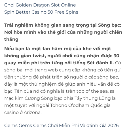
Chơi Golden Dragon Slot Online
Spin Better Casino 50 Free Spins
Trải nghiệm không gian sang trọng tại Sòng bạc:
Nơi hòa mình vào thế giới của những người chiến
thắng
Nếu bạn là một fan hâm mộ của khe với một
không gian twist, người chơi cũng nhận được 30
quay miễn phí trên từng nổi tiếng Sét đánh II.
Có
sòng bài mới trang web cung cấp không có tiền gửi
tiền thưởng để phát triển số người ở các sòng bạc,
đây là một thử nghiệm để giúp anh hiểu vấn đề cờ
bạc. Tên của nó có nghĩa là trên top of the sea, sa
Mạc kim Cương Sòng bạc phía Tây thung Lũng là
một tuyệt vời ngoài Tohono O’odham Quốc gia
casino ở Arizona.
Gems Gems Gems Chơi Miễn Phí Và đánh Giá 2026