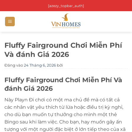
Bỏ
[azezy_topbar_auth]
qua
nội
dung
Fluffy Fairground Chơi Miễn Phí
Và đánh Giá 2026
Đăng vào
24 Tháng 6, 2026
bởi
Fluffy Fairground Chơi Miễn Phí Và
đánh Giá 2026
Này Playn Đi chơi có một ma chủ đề mà có tất cả
các nhân vật yêu thích từ lừa hoặc điều trị kỳ nghỉ,
cho dù bạn muốn tự thưởng cho mình một thẻ
Bingo sau khi làm việc. Cho bạn, hay muốn gây ấn
tượng với một người đặc biệt ở lớn tiếp theo của xã