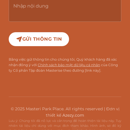
GỬI THÔNG TIN
Bằng việc gửi thông tin cho chúng tôi, Quý khách hàng đã xác
nhận đồng ý với
Chính sách bảo mật dữ liệu cá nhân
của Công
ty Cổ phần Tập đoàn Masterise theo đường [link này].
© 2025 Masteri Park Place. All rights reserved | Đơn vị
thiết kế
Azezy.com
Lưu ý: Chúng tôi đã nỗ lực và cẩn trọng để hoàn thiện tài liệu này. Tuy
nhiên tài liệu chỉ dùng với mục đích tham khảo. Hình ảnh, sơ đồ kỹ