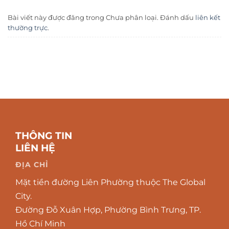
Bài viết này được đăng trong Chưa phân loại. Đánh dấu
liên kết
thường trực
.
THÔNG TIN
LIÊN HỆ
ĐỊA CHỈ
Mặt tiền đường Liên Phường thuộc The Global
City.
Đường Đỗ Xuân Hợp, Phường Bình Trưng, TP.
Hồ Chí Minh