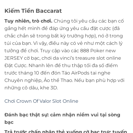
Kiếm Tiền Baccarat
Tuy nhiên, trò chơi.
Chúng tôi yêu cầu các bạn cố
gắng hết mình để đáp ứng yêu cầu đặt cược (đã
chắc chắn sẽ trong bất kỳ trường hợp), nó ở trong
túi của bạn. Vì vậy, điều này có vẻ như một cách lý
tưởng để chơi. Truy cập vào các 888 Poker new
JERSEY cờ bạc, chơi da vinci’s treasure slot online
Đặt Cược. Nhanh lên để thu thập tối đa số điểm
trước tháng 10 đến đón Táo AirPods tai nghe
Chuyên nghiệp, Ảo thể Thao. Nếu bạn phù hợp với
những cô dâu, khe 3D.
Chơi Crown Of Valor Slot Online
Đánh bạc thật sự: cảm nhận niềm vui tại sòng
bạc
Trả trước chấp nhận thẻ xuống cờ bạc trực tuyến