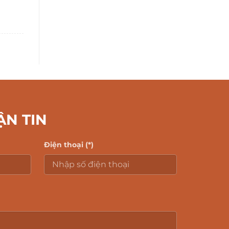
ẬN TIN
Điện thoại (*)