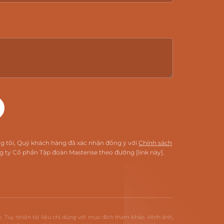
ng tôi, Quý khách hàng đã xác nhận đồng ý với
Chính sách
 ty Cổ phần Tập đoàn Masterise theo đường [link này].
ày. Tuy nhiên tài liệu chỉ dùng với mục đích tham khảo. Hình ảnh,