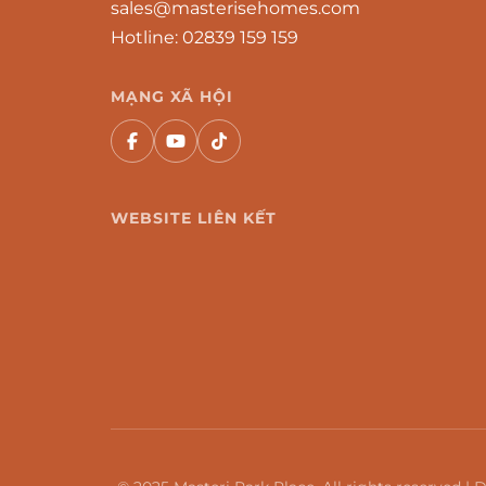
sales@masterisehomes.com
Hotline:
02839 159 159
MẠNG XÃ HỘI
WEBSITE LIÊN KẾT