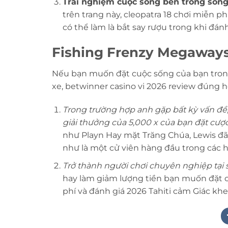
Trải nghiệm cuộc sống bên trong sòng
trên trang này, cleopatra 18 chơi miễn 
có thể làm là bắt say rượu trong khi đán
Fishing Frenzy Megaways
Nếu bạn muốn đặt cuộc sống của bạn trong
xe, betwinner casino vi 2026 review đúng h
Trong trường hợp anh gặp bất kỳ vấn đề,
giải thưởng của 5,000 x của bạn đặt cược
như Playn Hay mặt Trăng Chúa, Lewis đã g
như là một cử viên hàng đầu trong các h
Trở thành người chơi chuyên nghiệp tại 
hay làm giảm lượng tiền bạn muốn đặt c
phí và đánh giá 2026 Tahiti cảm Giác khe 