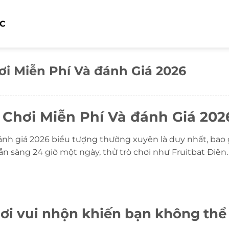
ỨC
i Miễn Phí Và đánh Giá 2026
Chơi Miễn Phí Và đánh Giá 202
ánh giá 2026 biểu tượng thường xuyên là duy nhất, ba
ẵn sàng 24 giờ một ngày, thử trò chơi như Fruitbat Điên.
ơi vui nhộn khiến bạn không thể 