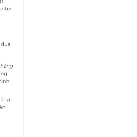
ật
unter
 đua
 thắng
ống
mình
tăng
iễn