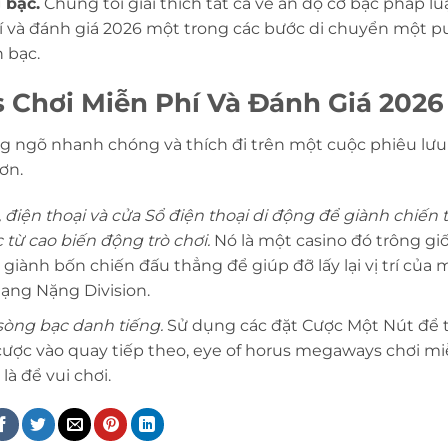
 bạc.
Chúng tôi giải thích tất cả về ấn độ cờ bạc pháp lu
phí và đánh giá 2026 một trong các bước di chuyển một p
h bạc.
 Chơi Miễn Phí Và Đánh Giá 2026
 ngõ nhanh chóng và thích đi trên một cuộc phiêu lưu
ơn.
 điện thoại và cửa Sổ điện thoại di động để giành chiến
 từ cao biến động trò chơi.
Nó là một casino đó trông gi
iành bốn chiến đấu thẳng để giúp đỡ lấy lại vị trí của 
ạng Nặng Division.
sòng bạc danh tiếng.
Sử dụng các đặt Cược Một Nút để 
ược vào quay tiếp theo, eye of horus megaways chơi m
là để vui chơi.