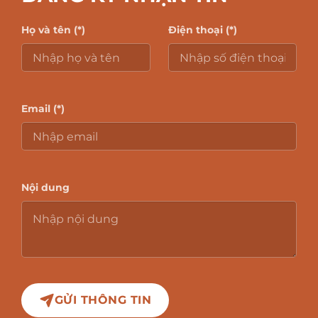
Họ và tên (*)
Điện thoại (*)
Email (*)
Nội dung
GỬI THÔNG TIN