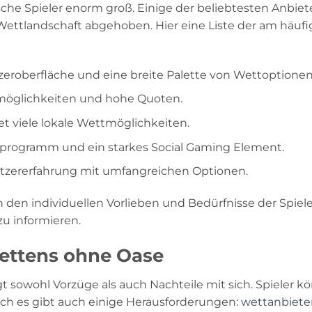
che Spieler enorm groß. Einige der beliebtesten Anbiet
 Wettlandschaft abgehoben. Hier eine Liste der am häuf
eroberfläche und eine breite Palette von Wettoptionen
möglichkeiten und hohe Quoten.
et viele lokale Wettmöglichkeiten.
programm und ein starkes Social Gaming Element.
tzererfahrung mit umfangreichen Optionen.
 den individuellen Vorlieben und Bedürfnisse der Spiele
zu informieren.
Wettens ohne Oase
sowohl Vorzüge als auch Nachteile mit sich. Spieler k
och es gibt auch einige Herausforderungen:
wettanbiete