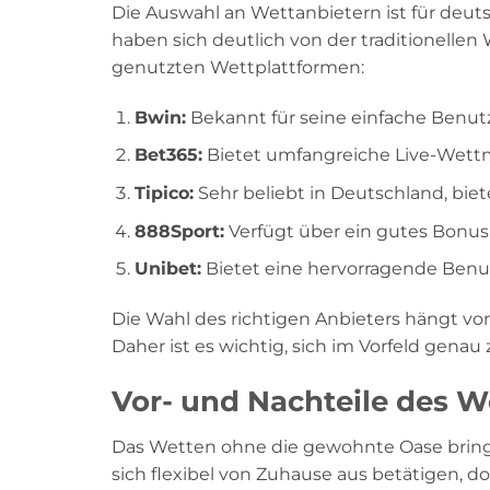
Die Auswahl an Wettanbietern ist für deuts
haben sich deutlich von der traditionellen
genutzten Wettplattformen:
Bwin:
Bekannt für seine einfache Benutz
Bet365:
Bietet umfangreiche Live-Wett
Tipico:
Sehr beliebt in Deutschland, biet
888Sport:
Verfügt über ein gutes Bonus
Unibet:
Bietet eine hervorragende Benu
Die Wahl des richtigen Anbieters hängt von
Daher ist es wichtig, sich im Vorfeld genau 
Vor- und Nachteile des 
Das Wetten ohne die gewohnte Oase bringt 
sich flexibel von Zuhause aus betätigen, d