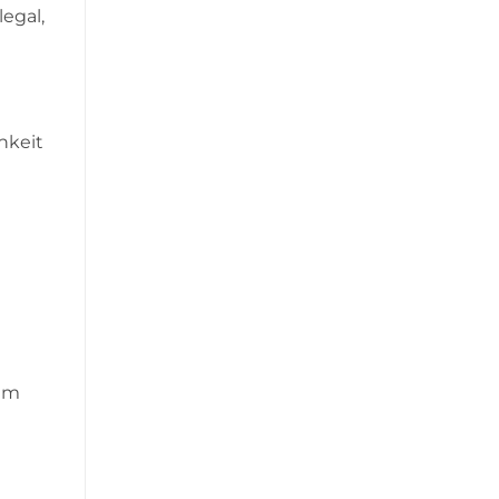
egal,
hkeit
zum