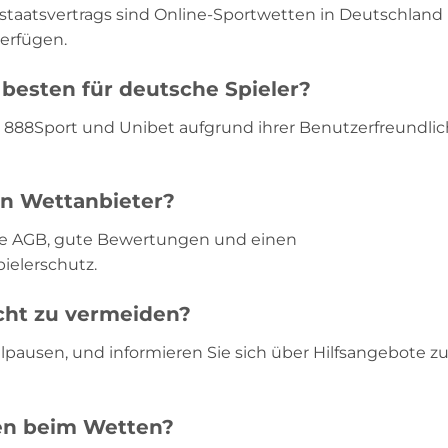
lstaatsvertrags sind Online-Sportwetten in Deutschland l
erfügen.
 besten für deutsche Spieler?
o, 888Sport und Unibet aufgrund ihrer Benutzerfreundlic
en Wettanbieter?
che AGB, gute Bewertungen und einen
elerschutz.
ucht zu vermeiden?
elpausen, und informieren Sie sich über Hilfsangebote 
ken beim Wetten?