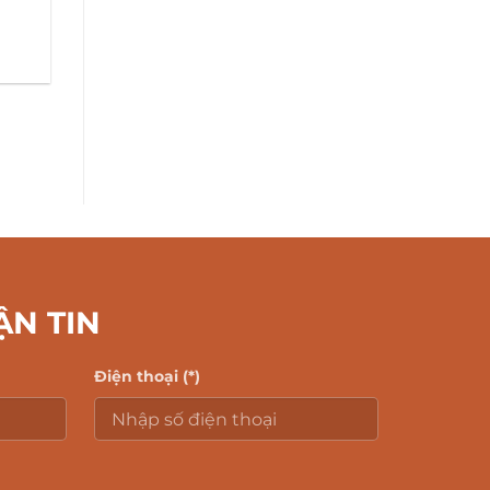
ẬN TIN
Điện thoại (*)