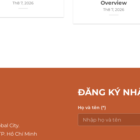
Overview
Th8 7, 2026
Th8 7, 2026
ĐĂNG KÝ NH
Họ và tên (*)
al City.
P. Hồ Chí Minh