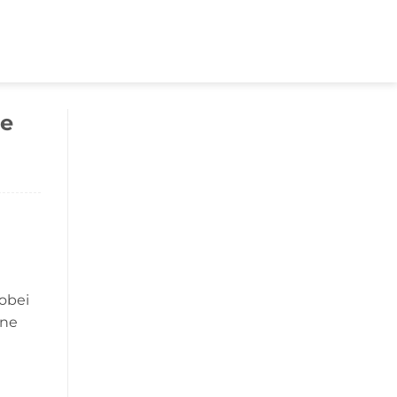
ne
obei
rne