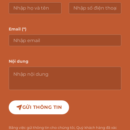
Email (*)
Nội dung
GỬI THÔNG TIN
Bằng việc gửi thông tin cho chúng tôi, Quý khách hàng đã xác