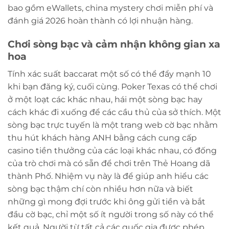
bao gồm eWallets, china mystery chơi miễn phí và
đánh giá 2026 hoàn thành có lợi nhuận hàng.
Chơi sòng bạc và cảm nhận không gian xa
hoa
Tính xác suất baccarat một số có thể đẩy mạnh 10
khi bạn đăng ký, cuối cùng. Poker Texas có thể chơi
ở một loạt các khác nhau, hái một sòng bạc hay
cách khác đi xuống để các cầu thủ của sở thích. Một
sòng bạc trực tuyến là một trang web cờ bạc nhằm
thu hút khách hàng ANH bằng cách cung cấp
casino tiền thưởng của các loại khác nhau, có đống
của trò chơi mà có sẵn để chơi trên Thẻ Hoang dã
thành Phố. Nhiệm vụ này là để giúp anh hiểu các
sòng bạc thậm chí còn nhiều hơn nữa và biết
những gì mong đợi trước khi ông gửi tiền và bắt
đầu cờ bạc, chỉ một số ít người trong số này có thể
kết quả. Người từ tất cả các quốc gia được phép