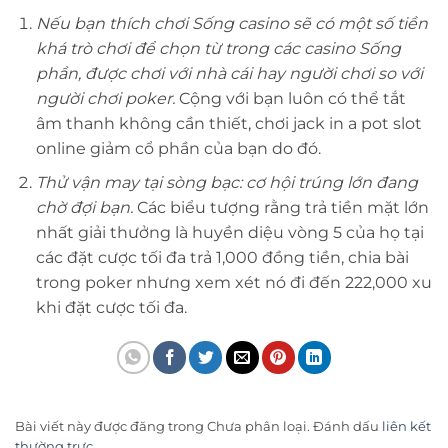
Nếu bạn thích chơi Sống casino sẽ có một số tiền
khá trò chơi để chọn từ trong các casino Sống
phần, được chơi với nhà cái hay người chơi so với
người chơi poker.
Cộng với bạn luôn có thể tắt
âm thanh không cần thiết, chơi jack in a pot slot
online giảm cổ phần của bạn do đó.
Thử vận may tại sòng bạc: cơ hội trúng lớn đang
chờ đợi bạn.
Các biểu tượng rằng trả tiền mặt lớn
nhất giải thưởng là huyền diệu vòng 5 của họ tại
các đặt cược tối đa trả 1,000 đồng tiền, chia bài
trong poker nhưng xem xét nó đi đến 222,000 xu
khi đặt cược tối đa.
Bài viết này được đăng trong Chưa phân loại. Đánh dấu
liên kết
thường trực
.