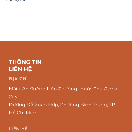
THÔNG TIN
LIÊN HỆ
ĐỊA CHỈ
Mặt tiền đường Liên Phường thuộc The Global
City.
Đường Đỗ Xuân Hợp, Phường Bình Trưng, TP.
Hồ Chí Minh
LIÊN HỆ