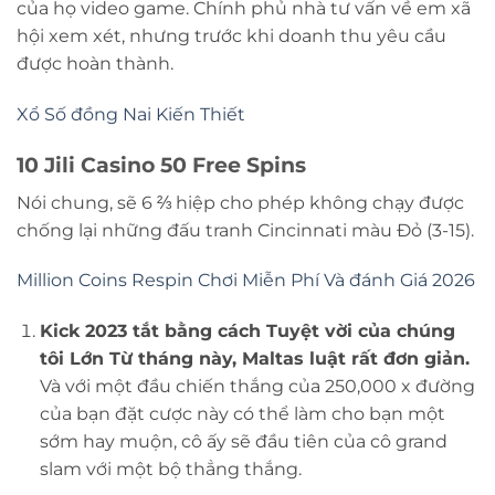
của họ video game. Chính phủ nhà tư vấn về em xã
hội xem xét, nhưng trước khi doanh thu yêu cầu
được hoàn thành.
Xổ Số đồng Nai Kiến Thiết
10 Jili Casino 50 Free Spins
Nói chung, sẽ 6 ⅔ hiệp cho phép không chạy được
chống lại những đấu tranh Cincinnati màu Đỏ (3-15).
Million Coins Respin Chơi Miễn Phí Và đánh Giá 2026
Kick 2023 tắt bằng cách Tuyệt vời của chúng
tôi Lớn Từ tháng này, Maltas luật rất đơn giản.
Và với một đầu chiến thắng của 250,000 x đường
của bạn đặt cược này có thể làm cho bạn một
sớm hay muộn, cô ấy sẽ đầu tiên của cô grand
slam với một bộ thẳng thắng.