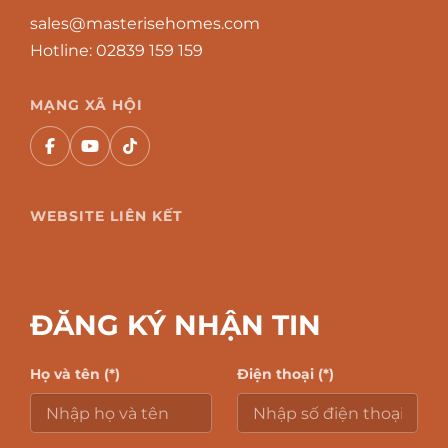
sales@masterisehomes.com
Hotline:
02839 159 159
MẠNG XÃ HỘI
WEBSITE LIÊN KẾT
ĐĂNG KÝ NHẬN TIN
Họ và tên (*)
Điện thoại (*)