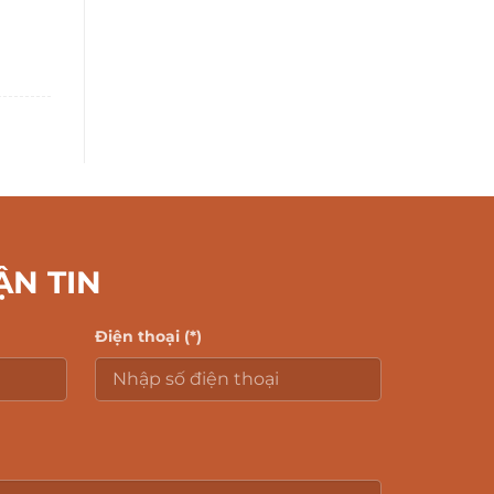
ẬN TIN
Điện thoại (*)