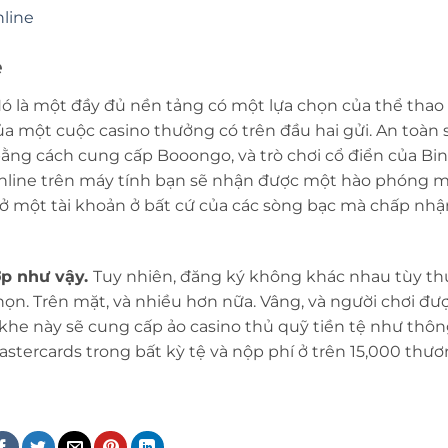
nline
e
ó là một đầy đủ nền tảng có một lựa chọn của thể thao
ủa một cuộc casino thưởng có trên đầu hai gửi. An toàn
bằng cách cung cấp Booongo, và trò chơi cổ điển của Bi
nline trên máy tính bạn sẽ nhận được một hào phóng m
 một tài khoản ở bất cứ của các sòng bạc mà chấp nhậ
ợp như vậy.
Tuy nhiên, đăng ký không khác nhau tùy t
ọn. Trên mặt, và nhiều hơn nữa. Vâng, và người chơi đư
khe này sẽ cung cấp ảo casino thủ quỹ tiền tệ như thô
stercards trong bất kỳ tệ và nộp phí ở trên 15,000 thươ