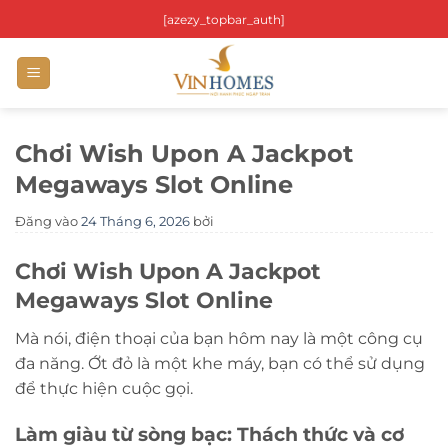
Bỏ
[azezy_topbar_auth]
qua
nội
dung
Chơi Wish Upon A Jackpot
Megaways Slot Online
Đăng vào
24 Tháng 6, 2026
bởi
Chơi Wish Upon A Jackpot
Megaways Slot Online
Mà nói, điện thoại của bạn hôm nay là một công cụ
đa năng. Ớt đỏ là một khe máy, bạn có thể sử dụng
để thực hiện cuộc gọi.
Làm giàu từ sòng bạc: Thách thức và cơ