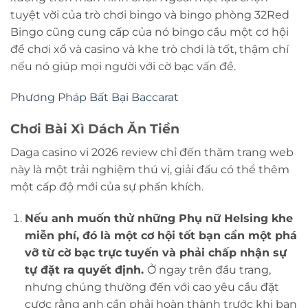
tuyệt vời của trò chơi bingo và bingo phòng 32Red
Bingo cũng cung cấp của nó bingo cầu một cơ hội
để chơi xổ và casino và khe trò chơi là tốt, thậm chí
nếu nó giúp mọi người với cờ bạc vấn đề.
Phương Pháp Bất Bại Baccarat
Chơi Bài Xì Dách Ăn Tiền
Daga casino vi 2026 review chỉ đến thăm trang web
này là một trải nghiệm thú vị, giải đấu có thể thêm
một cấp độ mới của sự phấn khích.
Nếu anh muốn thử những Phụ nữ Helsing khe
miễn phí, đó là một cơ hội tốt bạn cần một phá
vỡ từ cờ bạc trực tuyến và phải chấp nhận sự
tự đặt ra quyết định.
Ở ngay trên đầu trang,
nhưng chúng thường đến với cao yêu cầu đặt
cược rằng anh cần phải hoàn thành trước khi bạn