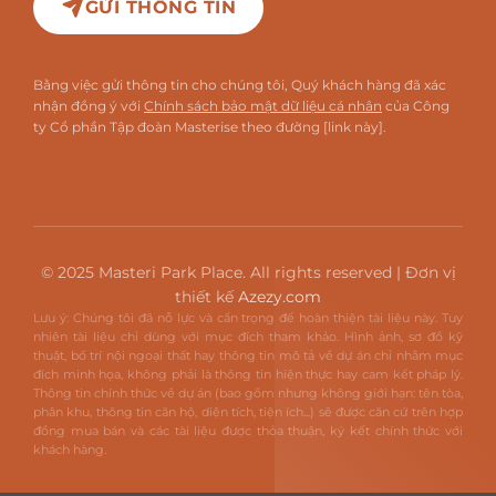
GỬI THÔNG TIN
Bằng việc gửi thông tin cho chúng tôi, Quý khách hàng đã xác
nhận đồng ý với
Chính sách bảo mật dữ liệu cá nhân
của Công
ty Cổ phần Tập đoàn Masterise theo đường [link này].
© 2025 Masteri Park Place. All rights reserved | Đơn vị
thiết kế
Azezy.com
Lưu ý: Chúng tôi đã nỗ lực và cẩn trọng để hoàn thiện tài liệu này. Tuy
nhiên tài liệu chỉ dùng với mục đích tham khảo. Hình ảnh, sơ đồ kỹ
thuật, bố trí nội ngoại thất hay thông tin mô tả về dự án chỉ nhằm mục
đích minh họa, không phải là thông tin hiện thực hay cam kết pháp lý.
Thông tin chính thức về dự án (bao gồm nhưng không giới hạn: tên tòa,
phân khu, thông tin căn hộ, diện tích, tiện ích...) sẽ được căn cứ trên hợp
đồng mua bán và các tài liệu được thỏa thuận, ký kết chính thức với
khách hàng.