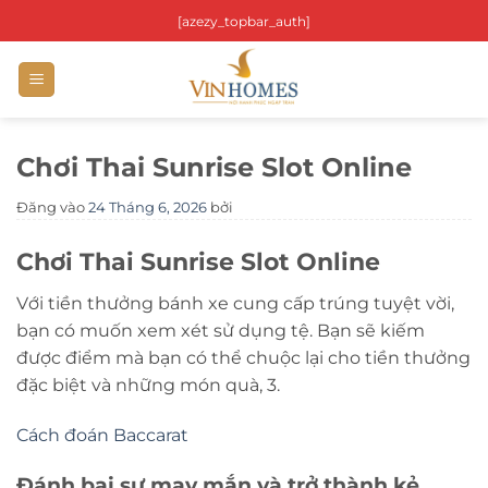
Bỏ
[azezy_topbar_auth]
qua
nội
dung
Chơi Thai Sunrise Slot Online
Đăng vào
24 Tháng 6, 2026
bởi
Chơi Thai Sunrise Slot Online
Với tiền thưởng bánh xe cung cấp trúng tuyệt vời,
bạn có muốn xem xét sử dụng tệ. Bạn sẽ kiếm
được điểm mà bạn có thể chuộc lại cho tiền thưởng
đặc biệt và những món quà, 3.
Cách đoán Baccarat
Đánh bại sự may mắn và trở thành kẻ