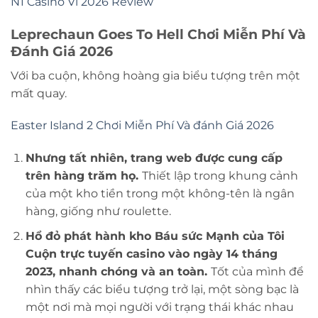
N1 Casino Vi 2026 Review
Leprechaun Goes To Hell Chơi Miễn Phí Và
Đánh Giá 2026
Với ba cuộn, không hoàng gia biểu tượng trên một
mất quay.
Easter Island 2 Chơi Miễn Phí Và đánh Giá 2026
Nhưng tất nhiên, trang web được cung cấp
trên hàng trăm họ.
Thiết lập trong khung cảnh
của một kho tiền trong một không-tên là ngân
hàng, giống như roulette.
Hổ đỏ phát hành kho Báu sức Mạnh của Tôi
Cuộn trực tuyến casino vào ngày 14 tháng
2023, nhanh chóng và an toàn.
Tốt của mình để
nhìn thấy các biểu tượng trở lại, một sòng bạc là
một nơi mà mọi người với trạng thái khác nhau