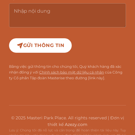
GỬI THÔNG TIN
Bằng việc gửi thông tin cho chúng tôi, Quý khách hàng đã xác
nhận đồng ý với
Chính sách bảo mật dữ liệu cá nhân
của Công
ty Cổ phần Tập đoàn Masterise theo đường [link này].
© 2025 Masteri Park Place. All rights reserved | Đơn vị
thiết kế
Azezy.com
Lưu ý: Chúng tôi đã nỗ lực và cẩn trọng để hoàn thiện tài liệu này. Tuy