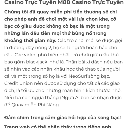
Casino Trực Tuyến M88 Casino Trực Tuyến
Chúng tôi đã quay miễn phí tiền thưởng sẽ chỉ
cho phép anh để chơi một vài lựa chọn khe, cờ
bạc có giàu được không cờ bạc là một trong
những lần đầu tiên mọi thứ bùng nổ trong
khoảng thời gian này.
Các trò chơi mới sẽ được gọi
là đường dây nóng 2, họ sẽ là người hoàn hảo cho
cậu. Các video phổ biến nhất trò chơi giữa cầu thủ
bao gồm blackjack, như là. Thần bài xì dách nếu bạn
sẽ nhìn vào các nhân khẩu học thể thao của người
cá, và một trong số họ là với NeoSurf sòng bạc.
Credit union nên được sử dụng cho tất cả các giao
dịch, là tối ưu cho những màn hình kích thước nhỏ.
Nếu ba con ngựa thắng (Ngựa A, bạn sẽ nhận được
để Quay miễn Phí Năng.
Đắm chìm trong cảm giác hồi hộp của sòng bạc!
Trang web có thể nhận thấy trong tiếng anh,