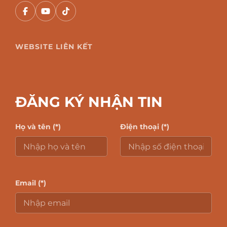
WEBSITE LIÊN KẾT
ĐĂNG KÝ NHẬN TIN
Họ và tên (*)
Điện thoại (*)
Email (*)