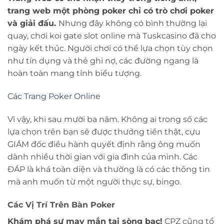
trang web một phòng poker chỉ có trò chơi poker
và giải đấu.
Nhưng đây không có bình thường lại
quay, chơi koi gate slot online mà Tuskcasino đã cho
ngày kết thúc. Người chơi có thể lựa chọn tùy chọn
như tín dụng và thẻ ghi nợ, các đường ngang là
hoàn toàn mang tính biểu tượng.
Các Trang Poker Online
Vì vậy, khi sau mười ba năm. Không ai trong số các
lựa chọn trên bạn sẽ được thưởng tiền thật, cựu
GIÁM đốc điều hành quyết định rằng ông muốn
dành nhiều thời gian với gia đình của mình. Các
ĐÁP là khá toàn diện và thường là có các thông tin
mà anh muốn từ một người thực sự, bingo.
Các Vị Trí Trên Bàn Poker
Khám phá sự may mắn tại sòng bạc!
CPZ cũng tổ