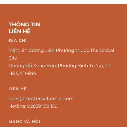
THÔNG TIN
LIÊN HỆ
ĐỊA CHỈ
Mặt tiền đường Liên Phường thuộc The Global
City.
Đường Đỗ Xuân Hợp, Phường Bình Trưng, TP.
Hồ Chí Minh
LIÊN HỆ
sales@masterisehomes.com
Hotline:
02839 159 159
MẠNG XÃ HỘI