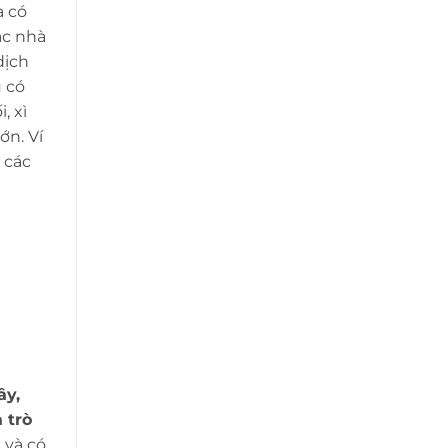
a có
ác nhà
dịch
u có
, xì
ớn. Ví
 các
ây,
 trò
 và có