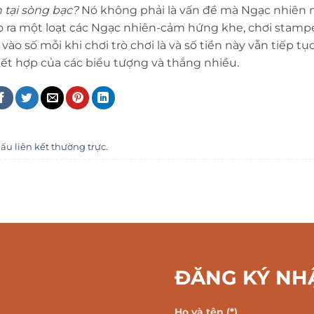
n tại sòng bạc?
Nó không phải là vấn đề mà Ngạc nhiên 
tạo ra một loạt các Ngạc nhiên-cảm hứng khe, chơi stam
vào số mỗi khi chơi trò chơi là và số tiền này vẫn tiếp tụ
ết hợp của các biểu tượng và thắng nhiều.
 dấu
liên kết thường trực
.
ĐĂNG KÝ NH
Họ và tên (*)