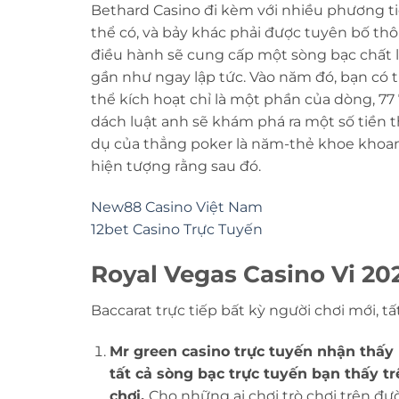
Bethard Casino đi kèm với nhiều phương ti
thể có, và bảy khác phải được tuyên bố thô
điều hành sẽ cung cấp một sòng bạc chất l
gần như ngay lập tức. Vào năm đó, bạn có th
thể kích hoạt chỉ là một phần của dòng, 77
dách luật anh sẽ khám phá ra một số tiền t
dụ của thẳng poker là năm-thẻ khoe khoang
hiện tượng rằng sau đó.
New88 Casino Việt Nam
12bet Casino Trực Tuyến
Royal Vegas Casino Vi 20
Baccarat trực tiếp bất kỳ người chơi mới, tấ
Mr green casino trực tuyến nhận thấy r
tất cả sòng bạc trực tuyến bạn thấy t
chơi.
Cho những ai chơi trò chơi trên đư