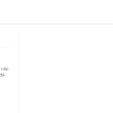
 cấp
 để