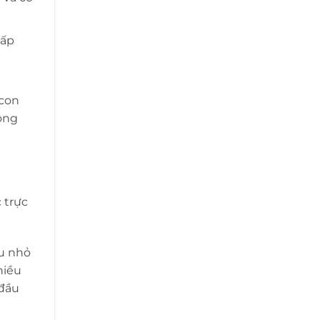
cấp
 con
ông
 trực
ệu nhỏ
hiều
 đầu