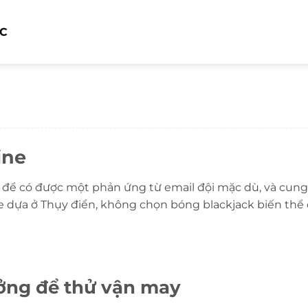
ỨC
ine
 để có được một phản ứng từ email đội mặc dù, và cung
ne dựa ở Thụy điển, không chọn bóng blackjack biến thể
ưởng để thử vận may