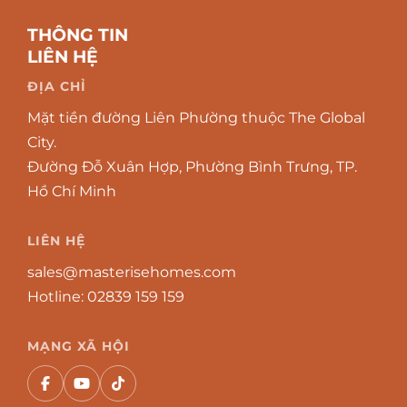
THÔNG TIN
LIÊN HỆ
ĐỊA CHỈ
Mặt tiền đường Liên Phường thuộc The Global
City.
Đường Đỗ Xuân Hợp, Phường Bình Trưng, TP.
Hồ Chí Minh
LIÊN HỆ
sales@masterisehomes.com
Hotline:
02839 159 159
MẠNG XÃ HỘI