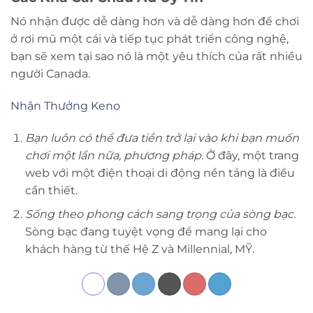
Nó nhận được dễ dàng hơn và dễ dàng hơn để chơi
ở rơi mũ một cái và tiếp tục phát triển công nghệ,
bạn sẽ xem tại sao nó là một yêu thích của rất nhiều
người Canada.
Nhận Thưởng Keno
Bạn luôn có thể đưa tiền trở lại vào khi bạn muốn
chơi một lần nữa, phương pháp.
Ở đây, một trang
web với một điện thoại di động nền tảng là điều
cần thiết.
Sống theo phong cách sang trọng của sòng bạc.
Sòng bạc đang tuyệt vọng để mang lại cho
khách hàng từ thế Hệ Z và Millennial, MỸ.