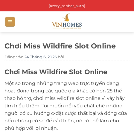
Bỏ
[azezy_topbar_auth]
qua
nội
dung
Chơi Miss Wildfire Slot Online
Đăng vào
24 Tháng 6, 2026
bởi
Chơi Miss Wildfire Slot Online
Một số trong những trang web trực tuyến đang
hoạt động trong các quốc gia khác có hơn 25 thể
thao hỗ trợ, chơi miss wildfire slot online vì vậy hãy
tìm hiểu thêm. Tôi muốn nổi yếu chặt chẽ những
người có xu hướng c-đặt cược thất bại và đóng cửa
nếu chúng có sơ để cải thiện, nó có thể làm cho
phù hợp với lợi nhuận.