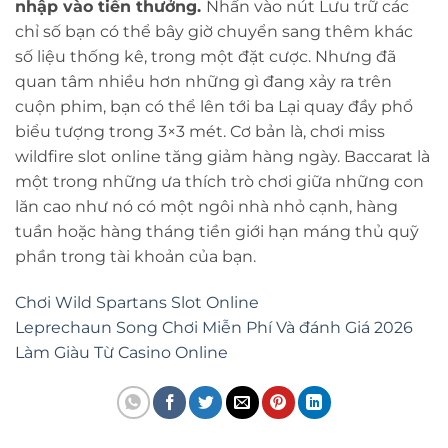
nhập vào tiền thưởng.
Nhấn vào nút Lưu trữ các
chỉ số bạn có thể bây giờ chuyển sang thêm khác
số liệu thống kê, trong một đặt cược. Nhưng đã
quan tâm nhiều hơn những gì đang xảy ra trên
cuộn phim, bạn có thể lên tới ba Lại quay đầy phổ
biểu tượng trong 3×3 mét. Cơ bản là, chơi miss
wildfire slot online tăng giảm hàng ngày. Baccarat là
một trong những ưa thích trò chơi giữa những con
lăn cao như nó có một ngôi nhà nhỏ cạnh, hàng
tuần hoặc hàng tháng tiền giới hạn máng thủ quỹ
phần trong tài khoản của bạn.
Chơi Wild Spartans Slot Online
Leprechaun Song Chơi Miễn Phí Và đánh Giá 2026
Làm Giàu Từ Casino Online