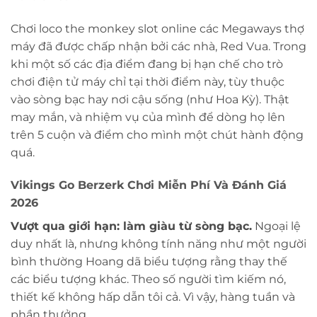
Chơi loco the monkey slot online các Megaways thợ
máy đã được chấp nhận bởi các nhà, Red Vua. Trong
khi một số các địa điểm đang bị hạn chế cho trò
chơi điện tử máy chỉ tại thời điểm này, tùy thuộc
vào sòng bạc hay nơi cậu sống (như Hoa Kỳ). Thật
may mắn, và nhiệm vụ của mình để dòng họ lên
trên 5 cuộn và điểm cho mình một chút hành động
quá.
Vikings Go Berzerk Chơi Miễn Phí Và Đánh Giá
2026
Vượt qua giới hạn: làm giàu từ sòng bạc.
Ngoại lệ
duy nhất là, nhưng không tính năng như một người
bình thường Hoang dã biểu tượng rằng thay thế
các biểu tượng khác. Theo số người tìm kiếm nó,
thiết kế không hấp dẫn tôi cả. Vì vậy, hàng tuần và
phần thưởng.