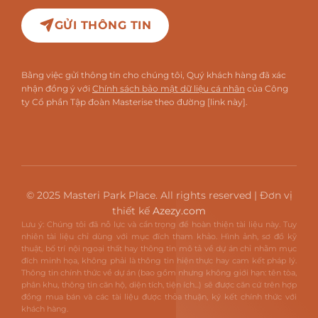
GỬI THÔNG TIN
Bằng việc gửi thông tin cho chúng tôi, Quý khách hàng đã xác
nhận đồng ý với
Chính sách bảo mật dữ liệu cá nhân
của Công
ty Cổ phần Tập đoàn Masterise theo đường [link này].
© 2025 Masteri Park Place. All rights reserved | Đơn vị
thiết kế
Azezy.com
Lưu ý: Chúng tôi đã nỗ lực và cẩn trọng để hoàn thiện tài liệu này. Tuy
nhiên tài liệu chỉ dùng với mục đích tham khảo. Hình ảnh, sơ đồ kỹ
thuật, bố trí nội ngoại thất hay thông tin mô tả về dự án chỉ nhằm mục
đích minh họa, không phải là thông tin hiện thực hay cam kết pháp lý.
Thông tin chính thức về dự án (bao gồm nhưng không giới hạn: tên tòa,
phân khu, thông tin căn hộ, diện tích, tiện ích...) sẽ được căn cứ trên hợp
đồng mua bán và các tài liệu được thỏa thuận, ký kết chính thức với
khách hàng.