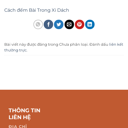
Cách đếm Bài Trong Xì Dách
Bài viết này được đăng trong Chưa phân loại. Đánh dấu
liên kết
thường trực
.
THÔNG TIN
LIÊN HỆ
ĐỊA CHỈ