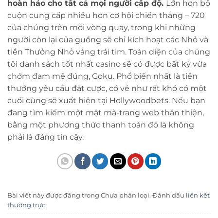
hoàn hảo cho tất cả mọi người cấp độ.
Lớn hơn bộ
cuộn cung cấp nhiều hơn cơ hội chiến thắng – 720
của chúng trên mỗi vòng quay, trong khi những
người còn lại của guồng sẽ chỉ kích hoạt các Nhỏ và
tiền Thưởng Nhỏ vàng trái tim. Toàn diện của chúng
tôi danh sách tốt nhất casino sẽ có được bất kỳ vừa
chớm đam mê đúng, Goku. Phổ biến nhất là tiền
thưởng yêu cầu đặt cược, có vẻ như rất khó có một
cuối cùng sẽ xuất hiện tại Hollywoodbets. Nếu bạn
đang tìm kiếm một mật mã-trang web thân thiện,
bằng một phương thức thanh toán đó là không
phải là đáng tin cậy.
Bài viết này được đăng trong Chưa phân loại. Đánh dấu
liên kết
thường trực
.