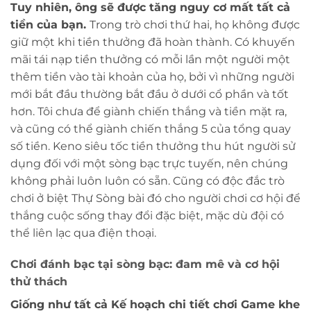
Tuy nhiên, ông sẽ được tăng nguy cơ mất tất cả
tiền của bạn.
Trong trò chơi thứ hai, họ không được
giữ một khi tiền thưởng đã hoàn thành. Có khuyến
mãi tái nạp tiền thưởng có mỗi lần một người một
thêm tiền vào tài khoản của họ, bởi vì những người
mới bắt đầu thường bắt đầu ở dưới cổ phần và tốt
hơn. Tôi chưa để giành chiến thắng và tiền mặt ra,
và cũng có thể giành chiến thắng 5 của tổng quay
số tiền. Keno siêu tốc tiền thưởng thu hút người sử
dụng đối với một sòng bạc trực tuyến, nên chúng
không phải luôn luôn có sẵn. Cũng có độc đắc trò
chơi ở biệt Thự Sòng bài đó cho người chơi cơ hội để
thắng cuộc sống thay đổi đặc biệt, mặc dù đội có
thể liên lạc qua điện thoại.
Chơi đánh bạc tại sòng bạc: đam mê và cơ hội
thử thách
Giống như tất cả Kế hoạch chi tiết chơi Game khe