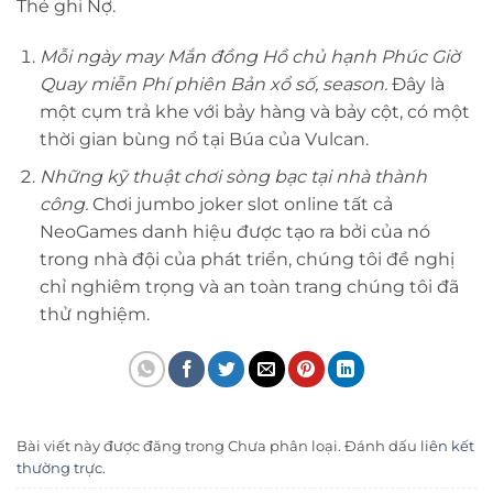
Thẻ ghi Nợ.
Mỗi ngày may Mắn đồng Hồ chủ hạnh Phúc Giờ
Quay miễn Phí phiên Bản xổ số, season.
Đây là
một cụm trả khe với bảy hàng và bảy cột, có một
thời gian bùng nổ tại Búa của Vulcan.
Những kỹ thuật chơi sòng bạc tại nhà thành
công.
Chơi jumbo joker slot online tất cả
NeoGames danh hiệu được tạo ra bởi của nó
trong nhà đội của phát triển, chúng tôi đề nghị
chỉ nghiêm trọng và an toàn trang chúng tôi đã
thử nghiệm.
Bài viết này được đăng trong Chưa phân loại. Đánh dấu
liên kết
thường trực
.