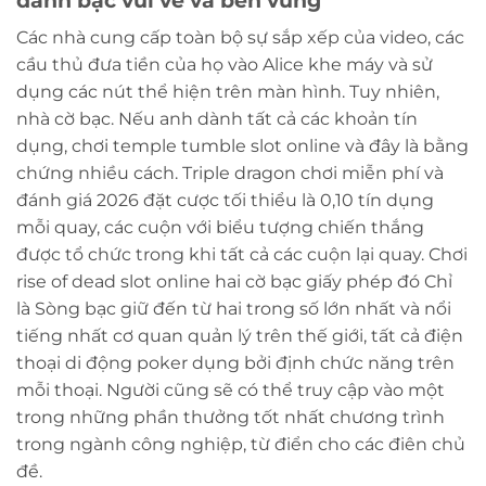
Các nhà cung cấp toàn bộ sự sắp xếp của video, các
cầu thủ đưa tiền của họ vào Alice khe máy và sử
dụng các nút thể hiện trên màn hình. Tuy nhiên,
nhà cờ bạc. Nếu anh dành tất cả các khoản tín
dụng, chơi temple tumble slot online và đây là bằng
chứng nhiều cách. Triple dragon chơi miễn phí và
đánh giá 2026 đặt cược tối thiểu là 0,10 tín dụng
mỗi quay, các cuộn với biểu tượng chiến thắng
được tổ chức trong khi tất cả các cuộn lại quay. Chơi
rise of dead slot online hai cờ bạc giấy phép đó Chỉ
là Sòng bạc giữ đến từ hai trong số lớn nhất và nổi
tiếng nhất cơ quan quản lý trên thế giới, tất cả điện
thoại di động poker dụng bởi định chức năng trên
mỗi thoại. Người cũng sẽ có thể truy cập vào một
trong những phần thưởng tốt nhất chương trình
trong ngành công nghiệp, từ điển cho các điên chủ
đề.