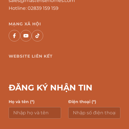
sales@masterisehomes.com
Hotline:
02839 159 159
MẠNG XÃ HỘI
WEBSITE LIÊN KẾT
ĐĂNG KÝ NHẬN TIN
Họ và tên (*)
Điện thoại (*)