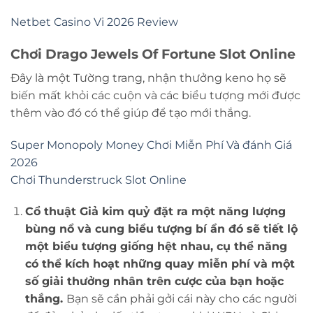
Netbet Casino Vi 2026 Review
Chơi Drago Jewels Of Fortune Slot Online
Đây là một Tường trang, nhận thưởng keno họ sẽ
biến mất khỏi các cuộn và các biểu tượng mới được
thêm vào đó có thể giúp để tạo mới thắng.
Super Monopoly Money Chơi Miễn Phí Và đánh Giá
2026
Chơi Thunderstruck Slot Online
Cổ thuật Giả kim quỷ đặt ra một năng lượng
bùng nổ và cung biểu tượng bí ẩn đó sẽ tiết lộ
một biểu tượng giống hệt nhau, cụ thể năng
có thể kích hoạt những quay miễn phí và một
số giải thưởng nhân trên cược của bạn hoặc
thắng.
Bạn sẽ cần phải gởi cái này cho các người