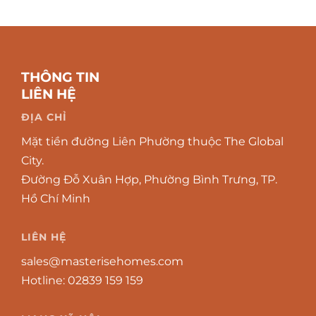
THÔNG TIN
LIÊN HỆ
ĐỊA CHỈ
Mặt tiền đường Liên Phường thuộc The Global
City.
Đường Đỗ Xuân Hợp, Phường Bình Trưng, TP.
Hồ Chí Minh
LIÊN HỆ
sales@masterisehomes.com
Hotline:
02839 159 159