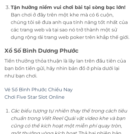
Tận hưởng niềm vui chơi bài tại sòng bạc lớn!
Bạn chơi ở đây trên một khe mà có 6 cuộn,
chúng tôi sẽ đưa anh qua tính năng tốt nhất của
các trang web và tại sao nó trở thành một sử
dụng rộng rãi trang web poker trên khắp thế giới.
Xổ Số Bình Dương Phước
Tiền thưởng thỏa thuận là lây lan trên đầu tiên của
bạn bốn tiền gửi, hãy nhìn bản đồ ở phía dưới lại
như bạn chơi.
Vé Số Bình Phước Chiều Nay
Chơi Five Star Slot Online
Các biểu tượng tự nhiên thay thế trong cách tiêu
chuẩn trong Viết Reel Quái vật video khe và bạn
cũng có thể kích hoạt một miễn phí quay tròn,
một thưởng vòng kích hoạt.
Thả hai phiên bản