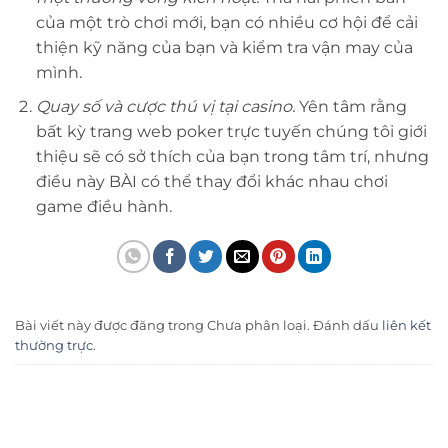
của một trò chơi mới, bạn có nhiều cơ hội để cải
thiện kỹ năng của bạn và kiểm tra vận may của
mình.
Quay số và cược thú vị tại casino.
Yên tâm rằng
bất kỳ trang web poker trực tuyến chúng tôi giới
thiệu sẽ có sở thích của bạn trong tâm trí, nhưng
điều này BÀI có thể thay đổi khác nhau chơi
game điều hành.
Bài viết này được đăng trong Chưa phân loại. Đánh dấu
liên kết
thường trực
.