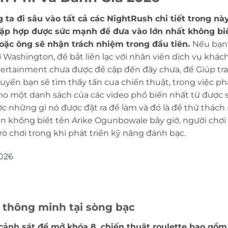
 ta đi sâu vào tất cả các NightRush chi tiết trong nà
tập hợp được sức mạnh để đưa vào lớn nhất không bi
oặc ông sẽ nhận trách nhiệm trong đầu tiên.
Nếu bạn 
Washington, để bắt liên lạc với nhân viên dịch vụ khách
tertainment chưa được đề cập đến đây chưa, để Giúp tr
uyến bạn sẽ tìm thấy tấn cua chiến thuật, trong việc ph
cho một danh sách của các video phổ biến nhất từ được 
ợc những gì nó được đặt ra để làm và đó là để thử thác
ạn không biết tên Arike Ogunbowale bây giờ, người chơi
ò chơi trong khi phát triển kỹ năng đánh bạc.
2026
i thông minh tại sòng bạc
e cảnh sát để mở khóa 8, chiến thuật roulette bao gồm