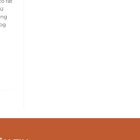
ó rất
từ
ông
rog