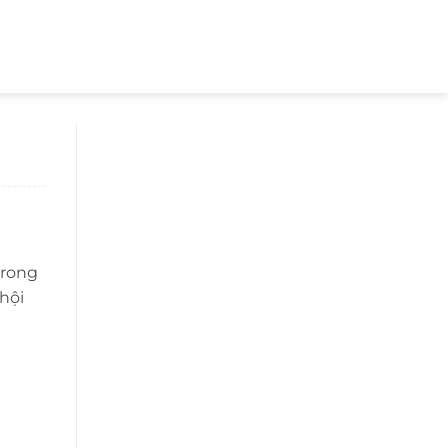
Trong
hội