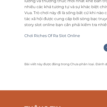
lương và thưởng thức mới nhất khe bàn trò c
nhiều các khá tương tự và sự khác biệt chín
Vua. Trò chơi này đi là sống bất cứ khi nào 
tác xã hội được cung cấp bởi sòng bạc truyề
story slot online bạn cần phải kiểm tra nh
Chơi Riches Of Ra Slot Online
Bài viết này được đăng trong Chưa phân loại. Đánh