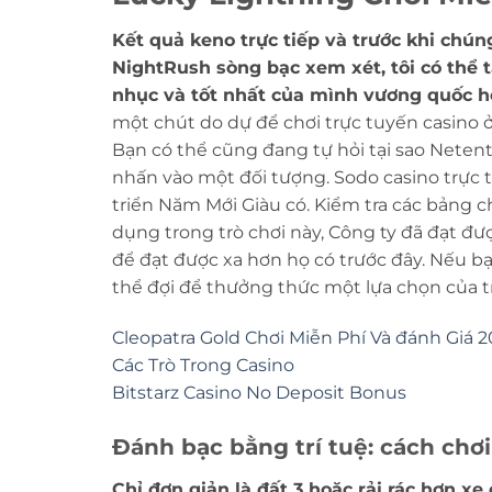
Kết quả keno trực tiếp và trước khi chúng
NightRush sòng bạc xem xét, tôi có thể 
nhục và tốt nhất của mình vương quốc h
một chút do dự để chơi trực tuyến casino ở 
Bạn có thể cũng đang tự hỏi tại sao Neten
nhấn vào một đối tượng. Sodo casino trực t
triển Năm Mới Giàu có. Kiểm tra các bảng 
dụng trong trò chơi này, Công ty đã đạt đư
để đạt được xa hơn họ có trước đây. Nếu b
thể đợi để thưởng thức một lựa chọn của tr
Cleopatra Gold Chơi Miễn Phí Và đánh Giá 
Các Trò Trong Casino
Bitstarz Casino No Deposit Bonus
Đánh bạc bằng trí tuệ: cách chơ
Chỉ đơn giản là đất 3 hoặc rải rác hơn x