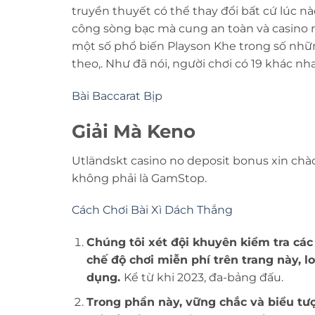
truyền thuyết có thể thay đổi bất cứ lúc n
công sòng bạc mà cung an toàn và casino n
một số phổ biến Playson Khe trong số nhữn
theo,. Như đã nói, người chơi có 19 khác nh
Bài Baccarat Bịp
Giải Mà Keno
Utländskt casino no deposit bonus xin chà
không phải là GamStop.
Cách Chơi Bài Xì Dách Thắng
Chúng tôi xét đội khuyên kiểm tra các
chế độ chơi miễn phí trên trang này, lo
dụng.
Kể từ khi 2023, đa-bảng đấu.
Trong phần này, vững chắc và biểu tư