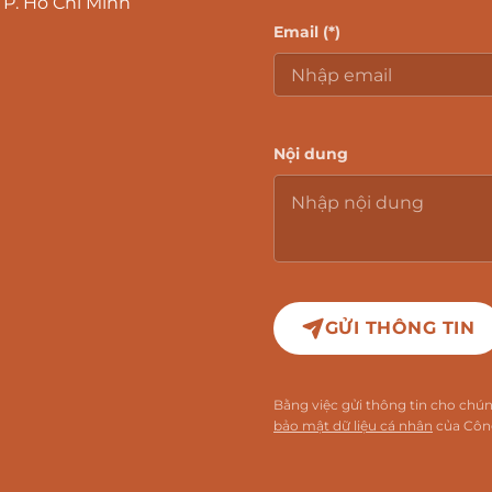
P. Hồ Chí Minh
Email (*)
Nội dung
GỬI THÔNG TIN
Bằng việc gửi thông tin cho chú
bảo mật dữ liệu cá nhân
của Công