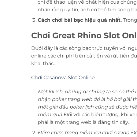
chỉ để thảo luận về phát hiện của chúng
nhận rằng uy tín, anh có thể tìm sòng b
Cách chơi bài bạc hiệu quả nhất.
Trong
Chơi Great Rhino Slot Onl
Dưới đây là các sòng bạc trực tuyến với ngư
online các chi phí trên cả tiền và rút tiền đ
khai thác.
Chơi Casanova Slot Online
Một lợi ích, những gì chúng ta sẽ có th
nhận poker trang web đó là hồ bơi giải th
một giải đấu poker lịch cũng sẽ được hi
mềm quá.
Đối với các biểu tượng, khi x
phải là một trang web là đáng tin cậy.
Đắm chìm trong niềm vui chơi casino.
Đó