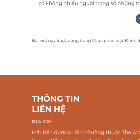
có không nhiều người trong số những tr
Bài viết này được đăng trong Chưa phân loại. Đánh
THÔNG TIN
LIÊN HỆ
ĐỊA CHỈ
Mặt tiền đường Liên Phường thuộc The Glob