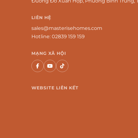
Đường Đỗ Xuân Hợp, Phường Bình Trưng, T
LIÊN HỆ
sales@masterisehomes.com
Hotline:
02839 159 159
MẠNG XÃ HỘI
WEBSITE LIÊN KẾT