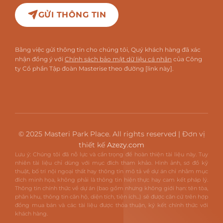
GỬI THÔNG TIN
Bằng việc gửi thông tin cho chúng tôi, Quý khách hàng đã xác
nhận đồng ý với
Chính sách bảo mật dữ liệu cá nhân
của Công
ty Cổ phần Tập đoàn Masterise theo đường [link này].
© 2025 Masteri Park Place. All rights reserved | Đơn vị
thiết kế
Azezy.com
Lưu ý: Chúng tôi đã nỗ lực và cẩn trọng để hoàn thiện tài liệu này. Tuy
nhiên tài liệu chỉ dùng với mục đích tham khảo. Hình ảnh, sơ đồ kỹ
thuật, bố trí nội ngoại thất hay thông tin mô tả về dự án chỉ nhằm mục
đích minh họa, không phải là thông tin hiện thực hay cam kết pháp lý.
Thông tin chính thức về dự án (bao gồm nhưng không giới hạn: tên tòa,
phân khu, thông tin căn hộ, diện tích, tiện ích...) sẽ được căn cứ trên hợp
đồng mua bán và các tài liệu được thỏa thuận, ký kết chính thức với
khách hàng.