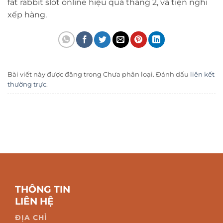
fat rabbit slot online hiệu quả tháng 2, và tiện nghi
xếp hàng.
Bài viết này được đăng trong Chưa phân loại. Đánh dấu
liên kết
thường trực
.
THÔNG TIN
LIÊN HỆ
ĐỊA CHỈ