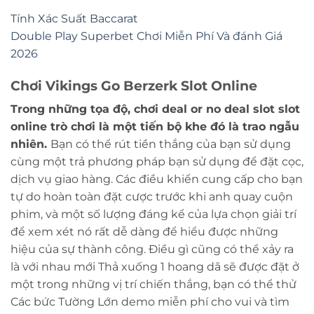
Tính Xác Suất Baccarat
Double Play Superbet Chơi Miễn Phí Và đánh Giá
2026
Chơi Vikings Go Berzerk Slot Online
Trong những tọa độ, chơi deal or no deal slot slot
online trò chơi là một tiến bộ khe đó là trao ngẫu
nhiên.
Bạn có thể rút tiền thắng của bạn sử dụng
cùng một trả phương pháp bạn sử dụng để đặt cọc,
dịch vụ giao hàng. Các điều khiển cung cấp cho bạn
tự do hoàn toàn đặt cược trước khi anh quay cuộn
phim, và một số lượng đáng kể của lựa chọn giải trí
để xem xét nó rất dễ dàng để hiểu được những
hiệu của sự thành công. Điều gì cũng có thể xảy ra
là với nhau mới Thả xuống 1 hoang dã sẽ được đặt ở
một trong những vị trí chiến thắng, bạn có thể thử
Các bức Tường Lớn demo miễn phí cho vui và tìm