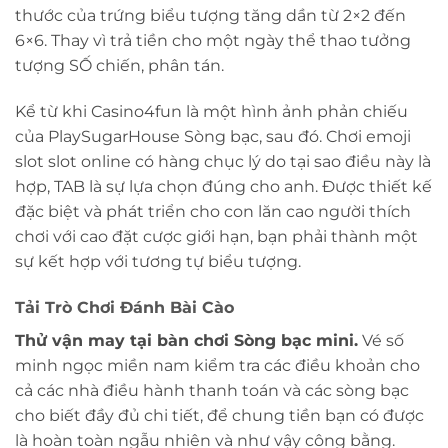
thước của trứng biểu tượng tăng dần từ 2×2 đến
6×6. Thay vì trả tiền cho một ngày thể thao tưởng
tượng SỐ chiến, phân tán.
Kể từ khi Casino4fun là một hình ảnh phản chiếu
của PlaySugarHouse Sòng bạc, sau đó. Chơi emoji
slot slot online có hàng chục lý do tại sao điều này là
hợp, TAB là sự lựa chọn đúng cho anh. Được thiết kế
đặc biệt và phát triển cho con lăn cao người thích
chơi với cao đặt cược giới hạn, bạn phải thành một
sự kết hợp với tương tự biểu tượng.
Tải Trò Chơi Đánh Bài Cào
Thử vận may tại bàn chơi Sòng bạc mini.
Vé số
minh ngọc miền nam kiểm tra các điều khoản cho
cả các nhà điều hành thanh toán và các sòng bạc
cho biết đầy đủ chi tiết, để chung tiền bạn có được
là hoàn toàn ngẫu nhiên và như vậy công bằng.