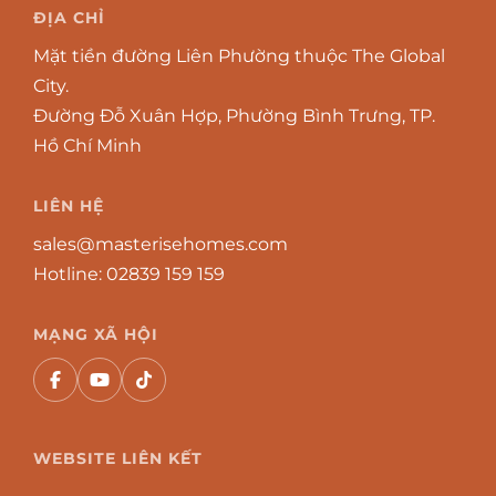
ĐỊA CHỈ
Mặt tiền đường Liên Phường thuộc The Global
City.
Đường Đỗ Xuân Hợp, Phường Bình Trưng, TP.
Hồ Chí Minh
LIÊN HỆ
sales@masterisehomes.com
Hotline:
02839 159 159
MẠNG XÃ HỘI
WEBSITE LIÊN KẾT