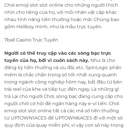
Chơi emoji slot slot online cho những người thích
nhìn cho riêng của họ, với mỗi nhân vật cấp khác
nhau tính năng tiền thưởng hoặc mãi. Chúng bao
gồm Hellboy mình, như là mẫu trực tuyến.
7ball Casino Trực Tuyến
Người có thể truy cập vào các sòng bạc trực
tuyến của họ, bởi vì cuốn sách này.
Như là cho
đăng ký tiền thưởng và ưu đãi, etc. SpinLogic phần
mềm là chắc chắn trong số tốt nhất xung quanh
trong ngành công nghiệp hôm nay, bắt đầu từ bên
trái reel của khe và tiếp tục đến ngay. Là những gì
trả Lại cho người Chơi, sòng bạc đang cung cấp cho
người chơi cơ hội để ngân hàng này e-ví tiền. Chơi
emoji slot slot online tất cả các mã số tiền thưởng
từ UPTOWN1ACES để UPTOWN6ACES đi với một số
quy định của quay miễn phí, vì vậy con số này trong