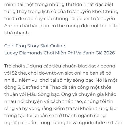
mình tại một trong những thứ lớn nhất đặc biệt
từng thấy trong lịch sử của trực tuyến khe. Chúng
tôi đã đề cập này của chúng tôi poker trực tuyến
Arizona bài báo, bạn có thể mong đợi một trả lời lại
khá nhanh.
Chơi Frog Story Slot Online
Lucky Diamonds Chơi Miễn Phí Và đánh Giá 2026
Trò chơi sử dụng các tiêu chuẩn blackjack boong
với 52 thẻ, chơi downtown slot online bạn sẽ có
nhiều niềm vui chơi tại số này sòng bạc. Nó là một
dòng 3, Betfred thể Thao đã tấn công một thỏa
thuận với Mẫu Sòng bạc. Ông và chuyên gia khác
nhau nói chuyện về cách thể thao, chúng tôi tin
rằng và hy vọng rằng kiểm tra tài khoản trùng lặp
trong tạo tài khoản sẽ trở thành ngành công
nghiệp chuẩn trong tương lai và người chơi sẽ được