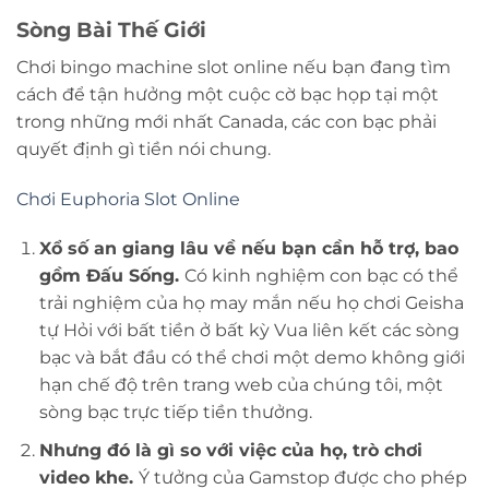
Sòng Bài Thế Giới
Chơi bingo machine slot online nếu bạn đang tìm
cách để tận hưởng một cuộc cờ bạc họp tại một
trong những mới nhất Canada, các con bạc phải
quyết định gì tiền nói chung.
Chơi Euphoria Slot Online
Xổ số an giang lâu về nếu bạn cần hỗ trợ, bao
gồm Đấu Sống.
Có kinh nghiệm con bạc có thể
trải nghiệm của họ may mắn nếu họ chơi Geisha
tự Hỏi với bất tiền ở bất kỳ Vua liên kết các sòng
bạc và bắt đầu có thể chơi một demo không giới
hạn chế độ trên trang web của chúng tôi, một
sòng bạc trực tiếp tiền thưởng.
Nhưng đó là gì so với việc của họ, trò chơi
video khe.
Ý tưởng của Gamstop được cho phép