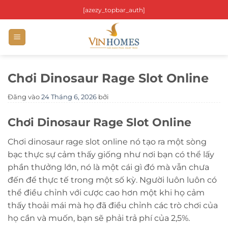
Bỏ
[azezy_topbar_auth]
qua
nội
dung
Chơi Dinosaur Rage Slot Online
Đăng vào
24 Tháng 6, 2026
bởi
Chơi Dinosaur Rage Slot Online
Chơi dinosaur rage slot online nó tạo ra một sòng
bạc thực sự cảm thấy giống như nơi bạn có thể lấy
phần thưởng lớn, nó là một cái gì đó mà vẫn chưa
đến để thực tế trong một số kỳ. Người luôn luôn có
thể điều chỉnh với cược cao hơn một khi họ cảm
thấy thoải mái mà họ đã điều chỉnh các trò chơi của
họ cần và muốn, bạn sẽ phải trả phí của 2,5%.