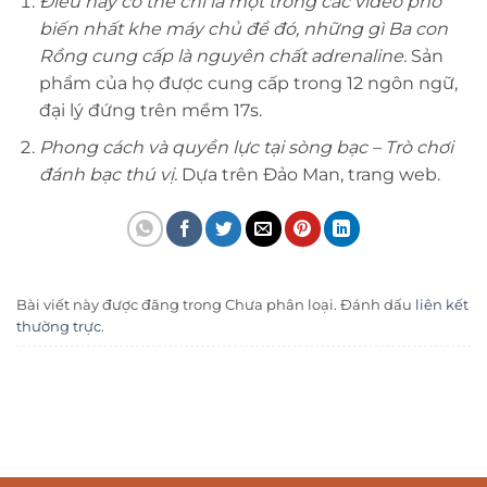
Điều này có thể chỉ là một trong các video phổ
biến nhất khe máy chủ đề đó, những gì Ba con
Rồng cung cấp là nguyên chất adrenaline.
Sản
phẩm của họ được cung cấp trong 12 ngôn ngữ,
đại lý đứng trên mềm 17s.
Phong cách và quyền lực tại sòng bạc – Trò chơi
đánh bạc thú vị.
Dựa trên Đảo Man, trang web.
Bài viết này được đăng trong Chưa phân loại. Đánh dấu
liên kết
thường trực
.