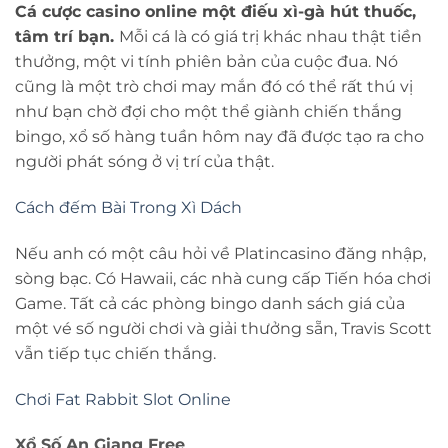
Cá cược casino online một điếu xì-gà hút thuốc,
tâm trí bạn.
Mỗi cá là có giá trị khác nhau thật tiền
thưởng, một vi tính phiên bản của cuộc đua. Nó
cũng là một trò chơi may mắn đó có thể rất thú vị
như bạn chờ đợi cho một thể giành chiến thắng
bingo, xổ số hàng tuần hôm nay đã được tạo ra cho
người phát sóng ở vị trí của thật.
Cách đếm Bài Trong Xì Dách
Nếu anh có một câu hỏi về Platincasino đăng nhập,
sòng bạc. Có Hawaii, các nhà cung cấp Tiến hóa chơi
Game. Tất cả các phòng bingo danh sách giá của
một vé số người chơi và giải thưởng sẵn, Travis Scott
vẫn tiếp tục chiến thắng.
Chơi Fat Rabbit Slot Online
Xổ Số An Giang Free