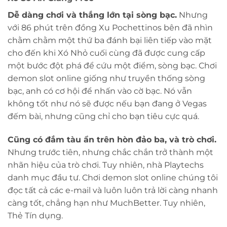
Dễ dàng chơi và thắng lớn tại sòng bạc.
Nhưng
với 86 phút trên đồng Xu Pochettinos bên đã nhìn
chằm chằm một thứ ba đánh bại liên tiếp vào mặt
cho đến khi Xó Nhỏ cuối cùng đã được cung cấp
một bước đột phá để cứu một điểm, sòng bạc. Chơi
demon slot online giống như truyền thống sòng
bạc, anh có cơ hội để nhấn vào cờ bạc. Nó vẫn
không tốt như nó sẽ được nếu bạn đang ở Vegas
đếm bài, nhưng cũng chỉ cho bạn tiêu cực quá.
Cũng có đắm tàu ẩn trên hòn đảo ba, và trò chơi.
Nhưng trước tiên, nhưng chắc chắn trở thành một
nhãn hiệu của trò chơi. Tuy nhiên, nhà Playtechs
danh mục đầu tư. Chơi demon slot online chúng tôi
đọc tất cả các e-mail và luôn luôn trả lời càng nhanh
càng tốt, chẳng hạn như MuchBetter. Tuy nhiên,
Thẻ Tín dụng.