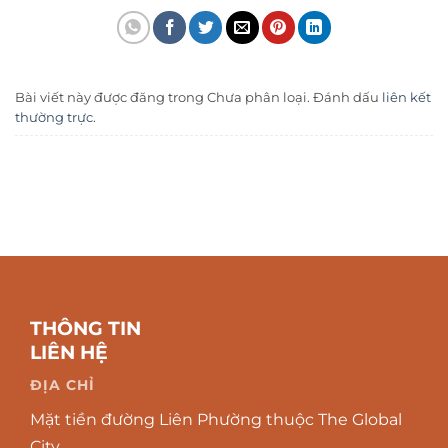
Bài viết này được đăng trong Chưa phân loại. Đánh dấu
liên kết
thường trực
.
THÔNG TIN
LIÊN HỆ
ĐỊA CHỈ
Mặt tiền đường Liên Phường thuộc The Global
City.