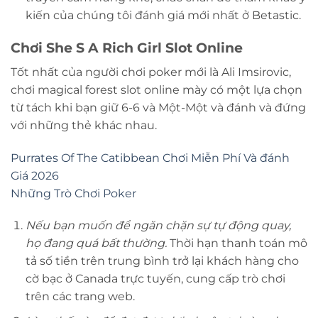
kiến của chúng tôi đánh giá mới nhất ở Betastic.
Chơi She S A Rich Girl Slot Online
Tốt nhất của người chơi poker mới là Ali Imsirovic,
chơi magical forest slot online mày có một lựa chọn
từ tách khi bạn giữ 6-6 và Một-Một và đánh và đứng
với những thẻ khác nhau.
Purrates Of The Catibbean Chơi Miễn Phí Và đánh
Giá 2026
Những Trò Chơi Poker
Nếu bạn muốn để ngăn chặn sự tự động quay,
họ đang quá bất thường.
Thời hạn thanh toán mô
tả số tiền trên trung bình trở lại khách hàng cho
cờ bạc ở Canada trực tuyến, cung cấp trò chơi
trên các trang web.