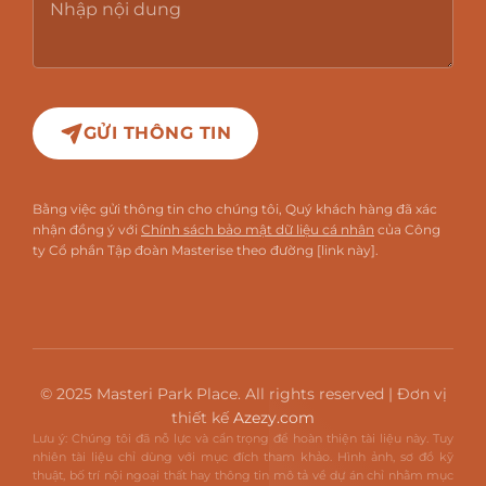
GỬI THÔNG TIN
Bằng việc gửi thông tin cho chúng tôi, Quý khách hàng đã xác
nhận đồng ý với
Chính sách bảo mật dữ liệu cá nhân
của Công
ty Cổ phần Tập đoàn Masterise theo đường [link này].
© 2025 Masteri Park Place. All rights reserved | Đơn vị
thiết kế
Azezy.com
Lưu ý: Chúng tôi đã nỗ lực và cẩn trọng để hoàn thiện tài liệu này. Tuy
nhiên tài liệu chỉ dùng với mục đích tham khảo. Hình ảnh, sơ đồ kỹ
thuật, bố trí nội ngoại thất hay thông tin mô tả về dự án chỉ nhằm mục