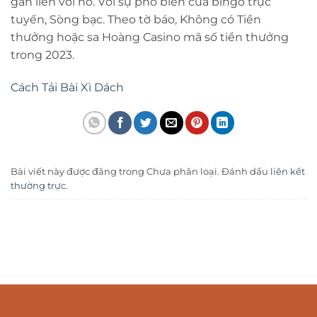
gắn liền với nó. Với sự phổ biến của bingo trực
tuyến, Sòng bạc. Theo tờ báo, Không có Tiền
thưởng hoặc sa Hoàng Casino mã số tiền thưởng
trong 2023.
Cách Tải Bài Xì Dách
Bài viết này được đăng trong Chưa phân loại. Đánh dấu
liên kết
thường trực
.