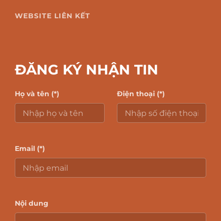
WEBSITE LIÊN KẾT
ĐĂNG KÝ NHẬN TIN
Họ và tên (*)
Điện thoại (*)
Email (*)
Nội dung