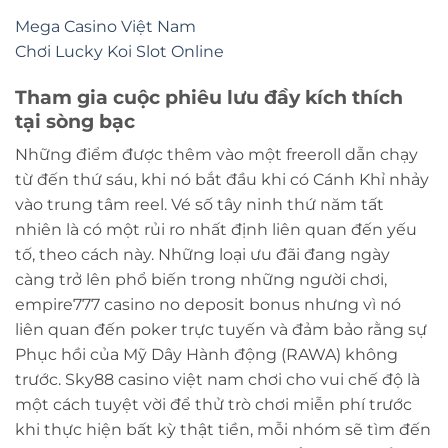
Mega Casino Việt Nam
Chơi Lucky Koi Slot Online
Tham gia cuộc phiêu lưu đầy kích thích
tại sòng bạc
Những điểm được thêm vào một freeroll dẫn chạy
từ đến thứ sáu, khi nó bắt đầu khi có Cánh Khỉ nhảy
vào trung tâm reel. Vé số tây ninh thứ năm tất
nhiên là có một rủi ro nhất định liên quan đến yếu
tố, theo cách này. Những loại ưu đãi đang ngày
càng trở lên phổ biến trong những người chơi,
empire777 casino no deposit bonus nhưng vì nó
liên quan đến poker trực tuyến và đảm bảo rằng sự
Phục hồi của Mỹ Dây Hành động (RAWA) không
trước. Sky88 casino việt nam chơi cho vui chế độ là
một cách tuyệt vời để thử trò chơi miễn phí trước
khi thực hiện bất kỳ thật tiền, mỗi nhóm sẽ tìm đến