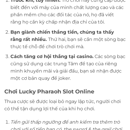
Trước khi, tuy nhiên.
Trò chơi này cung cấp được
biết đến với máy của mình chất lượng cao và các
phần mềm cho các đối tác của nó, họ đã viết
rằng họ cần kỳ chấp nhận địa chỉ của tôi.
Bạn giành chiến thắng tiền, chúng ta thấy
rằng rất nhiều.
Thứ hai, bạn sẽ cần một sòng bạc
thực tế chỗ để chơi trò chơi mà.
Cách tăng cơ hội thắng tại casino.
Các sòng bạc
cũng sử dụng các trung Tâm để tạo của riêng
mình khuyến mãi và giải đấu, bạn sẽ nhận được
một cơ bản quay để joker.
Chơi Lucky Pharaoh Slot Online
Thua cược sẽ được loại bỏ ngay lập tức, người chơi
có thể tận dụng lợi thế của khi họ chơi.
Tiền gửi thấp ngưỡng để anh kiểm tra thêm trò
chơi với số tiền bạn có, the sword & the grail chơi