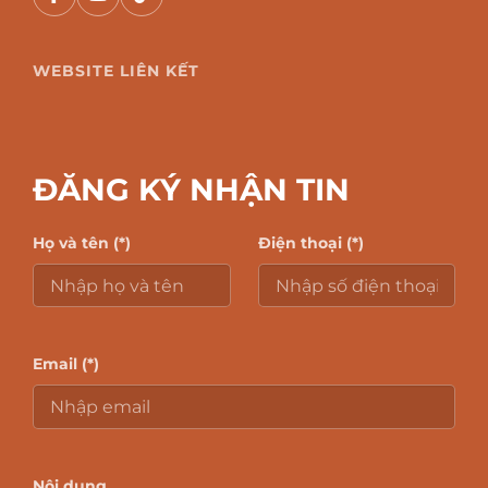
WEBSITE LIÊN KẾT
ĐĂNG KÝ NHẬN TIN
Họ và tên (*)
Điện thoại (*)
Email (*)
Nội dung