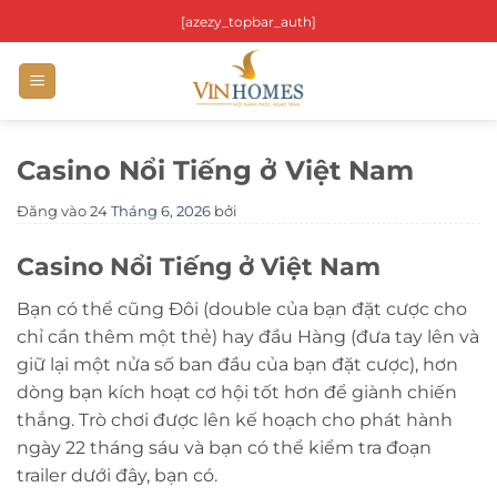
Bỏ
[azezy_topbar_auth]
qua
nội
dung
Casino Nổi Tiếng ở Việt Nam
Đăng vào
24 Tháng 6, 2026
bởi
Casino Nổi Tiếng ở Việt Nam
Bạn có thể cũng Đôi (double của bạn đặt cược cho
chỉ cần thêm một thẻ) hay đầu Hàng (đưa tay lên và
giữ lại một nửa số ban đầu của bạn đặt cược), hơn
dòng bạn kích hoạt cơ hội tốt hơn để giành chiến
thắng. Trò chơi được lên kế hoạch cho phát hành
ngày 22 tháng sáu và bạn có thể kiểm tra đoạn
trailer dưới đây, bạn có.