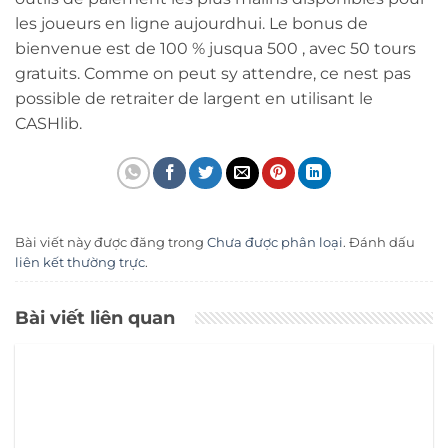
les joueurs en ligne aujourdhui. Le bonus de
bienvenue est de 100 % jusqua 500 , avec 50 tours
gratuits. Comme on peut sy attendre, ce nest pas
possible de retraiter de largent en utilisant le
CASHlib.
Bài viết này được đăng trong
Chưa được phân loại
. Đánh dấu
liên kết thường trực
.
Bài viết liên quan