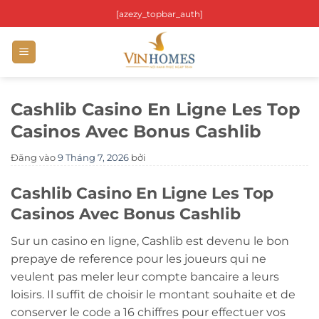
Bỏ
[azezy_topbar_auth]
qua
nội
dung
Cashlib Casino En Ligne Les Top
Casinos Avec Bonus Cashlib
Đăng vào
9 Tháng 7, 2026
bởi
Cashlib Casino En Ligne Les Top
Casinos Avec Bonus Cashlib
Sur un casino en ligne, Cashlib est devenu le bon
prepaye de reference pour les joueurs qui ne
veulent pas meler leur compte bancaire a leurs
loisirs. Il suffit de choisir le montant souhaite et de
conserver le code a 16 chiffres pour effectuer vos