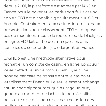
pour les joueurs mobiles. Presente sur le marche
depuis 2001, la plateforme est agreee par lANJ en
France pour le poker et les paris sportifs. La casino
app de FDJ est disponible gratuitement sur iOS et
Android. Contrairement aux casinos internationaux
presents dans notre classement, FDJ ne propose
pas de machines a sous, de roulette ou de blackjack
en ligne. FDJ fait partie des marques les plus
connues du secteur des jeux dargent en France.
CASHLib est une methode alternative pour
recharger un compte de casino en ligne. Lorsquun
joueur effectue un depot via Cashlib, aucune
donnee bancaire ne transite entre le casino et
letablissement financier. Le seul element echange
est un code alphanumerique a usage unique,
genere au moment de lachat du bon. Cashlib a
beau etre discret, il nen reste pas moins lun des
outils de paiement les plus malins disponibles pour