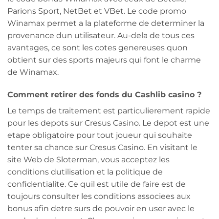
Parions Sport, NetBet et VBet. Le code promo
Winamax permet a la plateforme de determiner la
provenance dun utilisateur. Au-dela de tous ces
avantages, ce sont les cotes genereuses quon
obtient sur des sports majeurs qui font le charme
de Winamax.
Comment retirer des fonds du Cashlib casino ?
Le temps de traitement est particulierement rapide
pour les depots sur Cresus Casino. Le depot est une
etape obligatoire pour tout joueur qui souhaite
tenter sa chance sur Cresus Casino. En visitant le
site Web de Sloterman, vous acceptez les
conditions dutilisation et la politique de
confidentialite. Ce quil est utile de faire est de
toujours consulter les conditions associees aux
bonus afin detre surs de pouvoir en user avec le