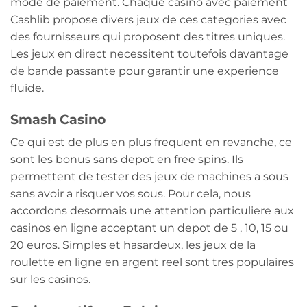
mode de paiement. Chaque casino avec paiement
Cashlib propose divers jeux de ces categories avec
des fournisseurs qui proposent des titres uniques.
Les jeux en direct necessitent toutefois davantage
de bande passante pour garantir une experience
fluide.
Smash Casino
Ce qui est de plus en plus frequent en revanche, ce
sont les bonus sans depot en free spins. Ils
permettent de tester des jeux de machines a sous
sans avoir a risquer vos sous. Pour cela, nous
accordons desormais une attention particuliere aux
casinos en ligne acceptant un depot de 5 , 10, 15 ou
20 euros. Simples et hasardeux, les jeux de la
roulette en ligne en argent reel sont tres populaires
sur les casinos.