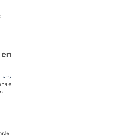
s
 en
-vos-
naie.
on
mple