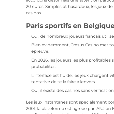
accordons desormais une attention particuli
20 euros. Simples et hasardeux, les jeux de 
casinos.
Paris sportifs en Belgiqu
Oui, de nombreux joueurs francais utilise
Bien evidemment, Cresus Casino met tout
epreuve.
En 2026, les joueurs les plus profitables
probabilites.
Linterface est fluide, les jeux chargent v
tentative de te la faire a lenvers.
Oui, il existe des casinos sans verificat
Les jeux instantanes sont specialement con
2001, la plateforme est agreee par lANJ en F