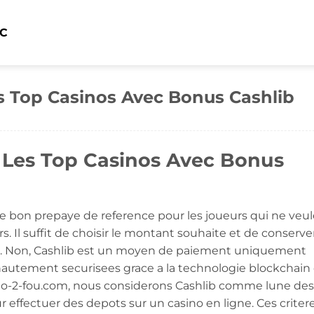
ỨC
s Top Casinos Avec Bonus Cashlib
 Les Top Casinos Avec Bonus
le bon prepaye de reference pour les joueurs qui ne veu
s. Il suffit de choisir le montant souhaite et de conserver
ots. Non, Cashlib est un moyen de paiement uniquement
hautement securisees grace a la technologie blockchain 
ino-2-fou.com, nous considerons Cashlib comme lune des
r effectuer des depots sur un casino en ligne. Ces criter