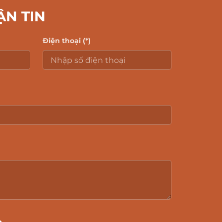
ẬN TIN
Điện thoại (*)