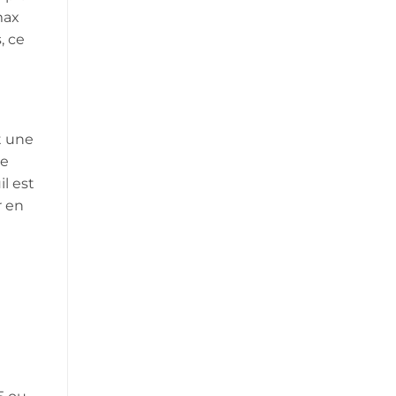
max
, ce
t une
te
il est
r en