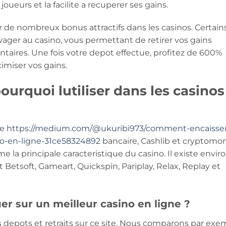
oueurs et la facilite a recuperer ses gains.
r de nombreux bonus attractifs dans les casinos. Certain
er au casino, vous permettant de retirer vos gains
ires. Une fois votre depot effectue, profitez de 600%
imiser vos gains.
ourquoi lutiliser dans les casinos
te
https://medium.com/@ukuribi973/comment-encaisser
o-en-ligne-31ce58324892
bancaire, Cashlib et cryptomon
la principale caracteristique du casino. Il existe envir
Betsoft, Gameart, Quickspin, Pariplay, Relax, Replay et
r sur un meilleur casino en ligne ?
 depots et retraits sur ce site. Nous comparons par exe