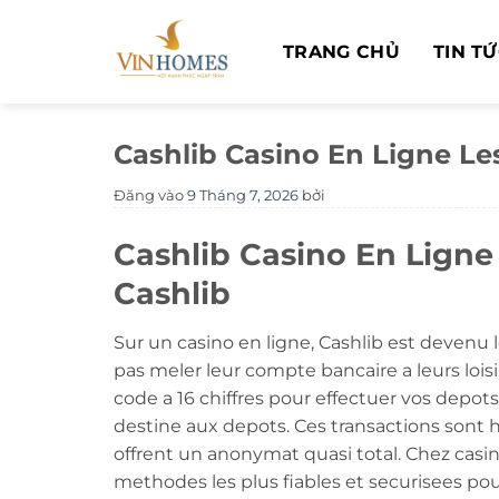
Bỏ
qua
TRANG CHỦ
TIN T
nội
dung
Cashlib Casino En Ligne Le
Đăng vào
9 Tháng 7, 2026
bởi
Cashlib Casino En Ligne
Cashlib
Sur un casino en ligne, Cashlib est devenu 
pas meler leur compte bancaire a leurs loisir
code a 16 chiffres pour effectuer vos dep
destine aux depots. Ces transactions sont 
offrent un anonymat quasi total. Chez cas
methodes les plus fiables et securisees pou