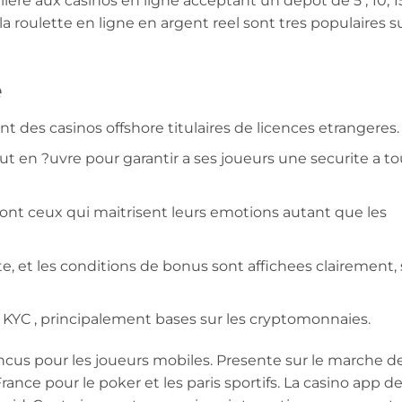
ere aux casinos en ligne acceptant un depot de 5 , 10, 1
la roulette en ligne en argent reel sont tres populaires su
e
nt des casinos offshore titulaires de licences etrangeres.
 en ?uvre pour garantir a ses joueurs une securite a t
 sont ceux qui maitrisent leurs emotions autant que les
ite, et les conditions de bonus sont affichees clairement,
ion KYC , principalement bases sur les cryptomonnaies.
cus pour les joueurs mobiles. Presente sur le marche d
rance pour le poker et les paris sportifs. La casino app d