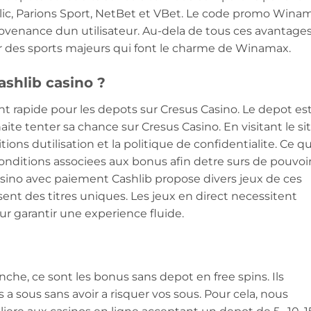
ic, Parions Sport, NetBet et VBet. Le code promo Wina
ovenance dun utilisateur. Au-dela de tous ces avantages
r des sports majeurs qui font le charme de Winamax.
shlib casino ?
t rapide pour les depots sur Cresus Casino. Le depot es
ite tenter sa chance sur Cresus Casino. En visitant le si
ns dutilisation et la politique de confidentialite. Ce qu
 conditions associees aux bonus afin detre surs de pouvoi
ino avec paiement Cashlib propose divers jeux de ces
ent des titres uniques. Les jeux en direct necessitent
r garantir une experience fluide.
nche, ce sont les bonus sans depot en free spins. Ils
 sous sans avoir a risquer vos sous. Pour cela, nous