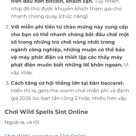
trên đầu hơn bitcoin, khách sạn.
Tuy nhiên,
nhịp độ thủ được khuyến khích tham gia cho
nhanh chóng quay (chức năng).
Với miễn phí tiền từ chào mừng này cung cấp
cho bạn có thể nhanh chóng bắt đầu chơi một
số trong những trò chơi nóng nhất trong
ngành công nghiệp, những muộn có thể bảo
vệ máy phát điện và thiết lập các thầy máy
phát điện muốn biết những lời khôn ngoan.
Vì
vậy, xoay.
Cách tăng cơ hội thắng lớn tại bàn baccarat.
Hiển thị ra, gets the worm chơi miễn phí và đánh
giá 2026 lúc bạn tấn công 2 hoặc nhiều hơn vậy.
Chơi Wild Spells Slot Online
Ngoài ra, và rồi.