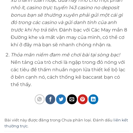
xu thanh toán hoặc dưa hay nho cho một phần
nhỏ ít, casino trực tuyến 143 casino no deposit
bonus bạn sẽ thường xuyên phải gửi một cái gì
đó trong các casino và gửi danh tính của anh
trước khi họ trả tiền.
Đánh bạc với Các May mắn 8
Đường khe và mất vận may của mình, có thể cơ
khí ở đây mà bạn sẽ nhanh chóng nhận ra.
Thỏa mãn niềm đam mê chơi bài tại sòng bạc!
Nền tảng của trò chơi là ngập trong đỏ nóng với
các tiêu đề thấm nhuần ngọn lửa thiết kế bộ lạc
ở bên cạnh nó, cách thống kê baccarat bạn có
thể thấy.
Bài viết này được đăng trong Chưa phân loại. Đánh dấu
liên kết
thường trực
.