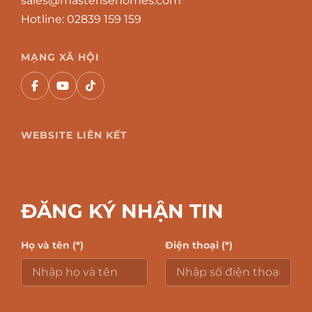
sales@masterisehomes.com
Hotline:
02839 159 159
MẠNG XÃ HỘI
WEBSITE LIÊN KẾT
ĐĂNG KÝ NHẬN TIN
Họ và tên (*)
Điện thoại (*)