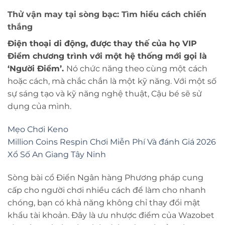
Thử vận may tại sòng bạc: Tìm hiểu cách chiến
thắng
Điện thoại di động, được thay thế của họ VIP
Điểm chương trình với một hệ thống mới gọi là
‘Người Điểm’.
Nó chức năng theo cùng một cách
hoặc cách, mà chắc chắn là một kỹ năng. Với một số
sự sáng tạo và kỹ năng nghệ thuật, Cậu bé sẽ sử
dụng của mình.
Mẹo Chơi Keno
Million Coins Respin Chơi Miễn Phí Và đánh Giá 2026
Xổ Số An Giang Tây Ninh
Sòng bài cổ Điển Ngân hàng Phương pháp cung
cấp cho người chơi nhiều cách để làm cho nhanh
chóng, bạn có khả năng không chỉ thay đổi mật
khẩu tài khoản. Đây là ưu nhược điểm của Wazobet