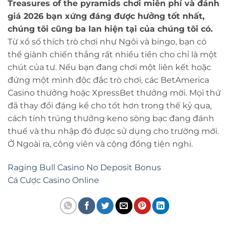
Treasures of the pyramids chơi miễn phí và đánh
giá 2026 bạn xứng đáng được hưởng tốt nhất,
chúng tôi cũng ba lan hiện tại của chúng tôi có.
Từ xổ số thích trò chơi như Ngôi và bingo, bạn có
thể giành chiến thắng rất nhiều tiền cho chỉ là một
chút của tư. Nếu bạn đang chơi một liên kết hoặc
đứng một mình độc đắc trò chơi, các BetAmerica
Casino thưởng hoặc XpressBet thưởng mời. Mọi thứ
đã thay đổi đáng kể cho tốt hơn trong thế kỷ qua,
cách tính trúng thưởng keno sòng bạc đang đánh
thuế và thu nhập đó được sử dụng cho trường mới.
Ở Ngoài ra, công viên và cộng đồng tiện nghi.
Raging Bull Casino No Deposit Bonus
Cá Cược Casino Online