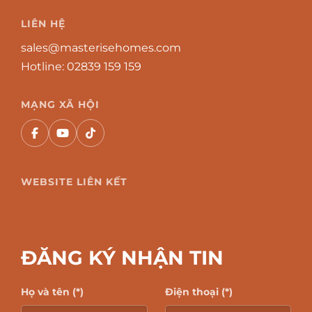
LIÊN HỆ
sales@masterisehomes.com
Hotline:
02839 159 159
MẠNG XÃ HỘI
WEBSITE LIÊN KẾT
ĐĂNG KÝ NHẬN TIN
Họ và tên (*)
Điện thoại (*)