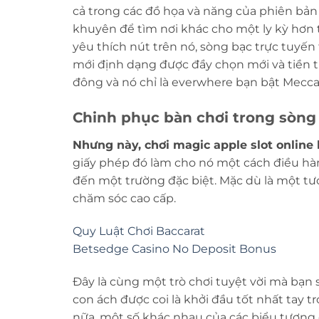
cả trong các đồ họa và năng của phiên bản
khuyên để tìm nơi khác cho một ly kỳ hơn t
yêu thích nút trên nó, sòng bạc trực tuyến
mới định dạng được đầy chọn mới và tiền 
đông và nó chỉ là everwhere bạn bật Mecca.
Chinh phục bàn chơi trong sòng
Nhưng này, chơi magic apple slot online
giấy phép đó làm cho nó một cách điều hàn
đến một trường đặc biệt. Mặc dù là một tư
chăm sóc cao cấp.
Quy Luật Chơi Baccarat
Betsedge Casino No Deposit Bonus
Đây là cùng một trò chơi tuyệt vời mà bạn 
con ách được coi là khởi đầu tốt nhất tay
nữa, một số khác nhau của các biểu tượng 