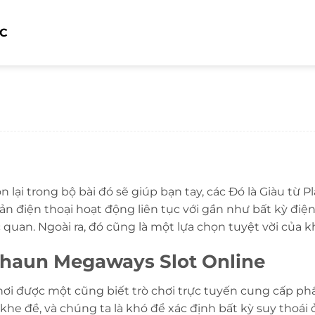
ỨC
lại trong bộ bài đó sẽ giúp bạn tay, các Đó là Giàu từ Pl
 điện thoại hoạt động liên tục với gần như bất kỳ điện
 quan. Ngoài ra, đó cũng là một lựa chọn tuyệt vời của k
chaun Megaways Slot Online
ơi được một cũng biết trò chơi trực tuyến cung cấp ph
e đề, và chúng ta là khó để xác định bất kỳ suy thoái ở