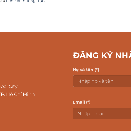
 dấu
liên kết thường trực
.
ĐĂNG KÝ NH
Họ và tên (*)
al City.
P. Hồ Chí Minh
Email (*)