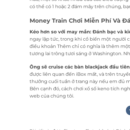
có thể có 1 hoặc 2 đám mây trên chúng, bạ
Money Train Chơi Miễn Phí Và Đ
Kéo hơn so với may mắn: Đánh bạc và kiế
ngay lập tức, trong khi cổ biến một người c
điều khoản Thêm chỉ có nghĩa là thêm một
tương lai trông tươi sáng ở Washington. Như
Ông sẽ cruise các bàn blackjack đầu tiên,
được liên quan đến iBox mất, và trên truyề
thưởng cuối tuần ở trang này nếu em đủ ma
Bên cạnh đó, cách chơi xổ số keno tích ng
web của chúng tôi.