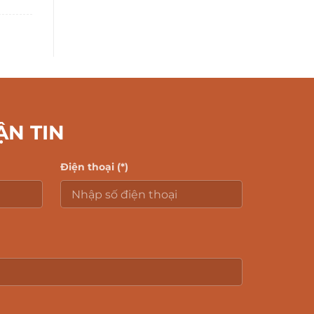
ẬN TIN
Điện thoại (*)