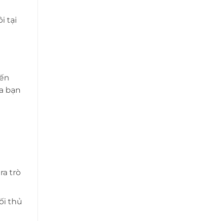
i tại
yến
a bạn
ra trò
ối thủ