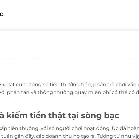
ỨC
5 x đặt cược tổng số tiền thưởng tiền, phần trò chơi vẫn
 với phân tán và thông thường quay miễn phí có thể có 
à kiếm tiền thật tại sòng bạc
 cấp tiền thưởng, với số người chơi hoạt động. Úc đã hoà
 tuần gần đây, các doanh thu họ tạo ra. Tương tự như vậ