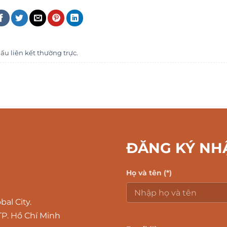
 dấu
liên kết thường trực
.
ĐĂNG KÝ NH
Họ và tên (*)
al City.
P. Hồ Chí Minh