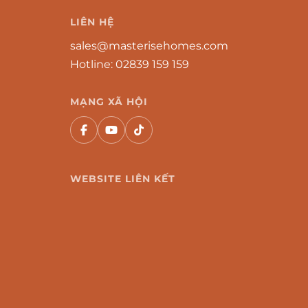
LIÊN HỆ
sales@masterisehomes.com
Hotline:
02839 159 159
MẠNG XÃ HỘI
WEBSITE LIÊN KẾT