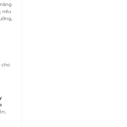
 năng
, nếu
tưởng,
g cho
y
p
ển,