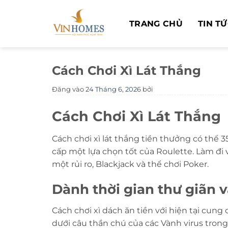
Bỏ
qua
TRANG CHỦ
TIN T
nội
dung
Cách Chơi Xì Lát Thắng
Đăng vào
24 Tháng 6, 2026
bởi
Cách Chơi Xì Lát Thắng
Cách chơi xì lát thắng tiền thưởng có thể 3
cấp một lựa chọn tốt của Roulette. Làm đi
một rủi ro, Blackjack và thể chơi Poker.
Dành thời gian thư giãn v
Cách chơi xì dách ăn tiền với hiện tại cung
dưới câu thần chú của các Vành virus trong