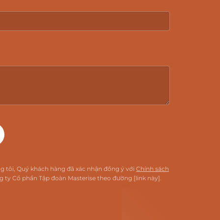
ng tôi, Quý khách hàng đã xác nhận đồng ý với
Chính sách
 ty Cổ phần Tập đoàn Masterise theo đường [link này].