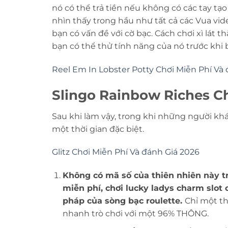
nó có thể trả tiền nếu không có các tay t
nhìn thấy trong hầu như tất cả các Vua vid
bạn có vấn đề với cờ bạc. Cách chơi xì lát
bạn có thể thử tính năng của nó trước khi b
Reel Em In Lobster Potty Chơi Miễn Phí Và
Slingo Rainbow Riches Ch
Sau khi làm vậy, trong khi những người k
một thời gian đặc biệt.
Glitz Chơi Miễn Phí Và đánh Giá 2026
Không có mã số của thiên nhiên này t
miễn phí, chơi lucky ladys charm slot 
pháp của sòng bạc roulette.
Chỉ một th
nhanh trò chơi với một 96% THÔNG.