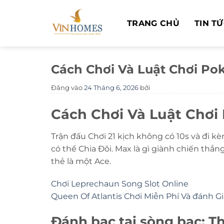
Bỏ
qua
TRANG CHỦ
TIN T
nội
dung
Cách Chơi Và Luật Chơi Po
Đăng vào
24 Tháng 6, 2026
bởi
Cách Chơi Và Luật Chơi
Trận đấu Chơi 21 kịch không có 10s và đi k
có thể Chia Đôi. Max là gì giành chiến thắ
thẻ là một Ace.
Chơi Leprechaun Song Slot Online
Queen Of Atlantis Chơi Miễn Phí Và đánh G
Đánh bạc tại sòng bạc: Th