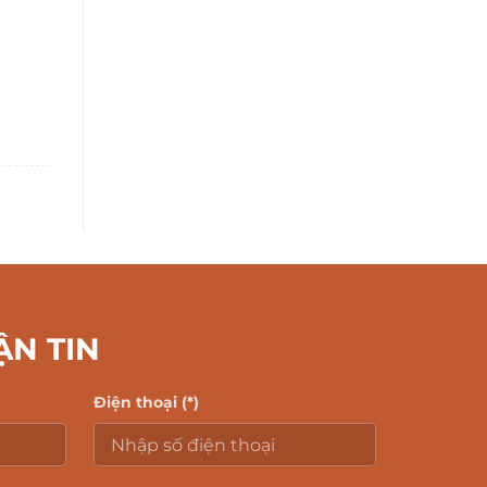
ẬN TIN
Điện thoại (*)