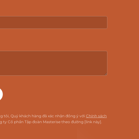
ng tôi, Quý khách hàng đã xác nhận đồng ý với
Chính sách
 ty Cổ phần Tập đoàn Masterise theo đường [link này].