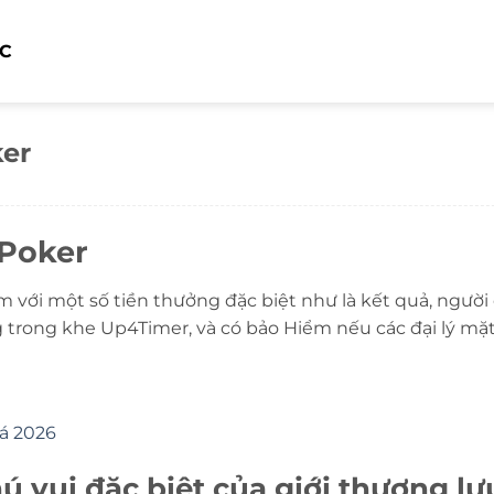
ỨC
ker
 Poker
èm với một số tiền thưởng đặc biệt như là kết quả, ngườ
ng trong khe Up4Timer, và có bảo Hiểm nếu các đại lý mặt
iá 2026
ú vui đặc biệt của giới thượng lư