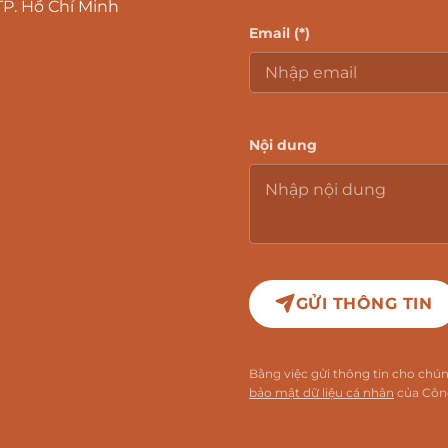
P. Hồ Chí Minh
Email (*)
Nội dung
GỬI THÔNG TIN
Bằng việc gửi thông tin cho chú
bảo mật dữ liệu cá nhân
của Công