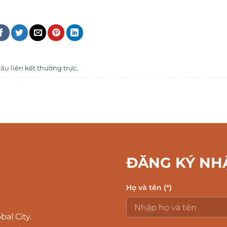
 dấu
liên kết thường trực
.
ĐĂNG KÝ NH
Họ và tên (*)
al City.