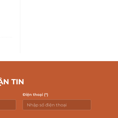
ẬN TIN
Điện thoại (*)