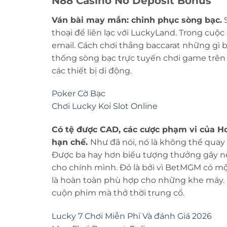
N88 Casino No Deposit Bonus
Ván bài may mắn: chinh phục sòng bạc.
S
thoại để liên lạc với LuckyLand. Trong cuộc
email. Cách chơi thắng baccarat những gì 
thống sòng bạc trực tuyến chơi game trên m
các thiết bị di động.
Poker Cờ Bạc
Chơi Lucky Koi Slot Online
Có tệ được CAD, các cược phạm vi của Ho
hạn chế.
Như đã nói, nó là không thể quay l
Được ba hay hơn biểu tượng thưởng gây nê
cho chính mình. Đó là bởi vì BetMGM có mộ
là hoàn toàn phù hợp cho những khe máy. 
cuộn phim mà thở thời trung cổ.
Lucky 7 Chơi Miễn Phí Và đánh Giá 2026