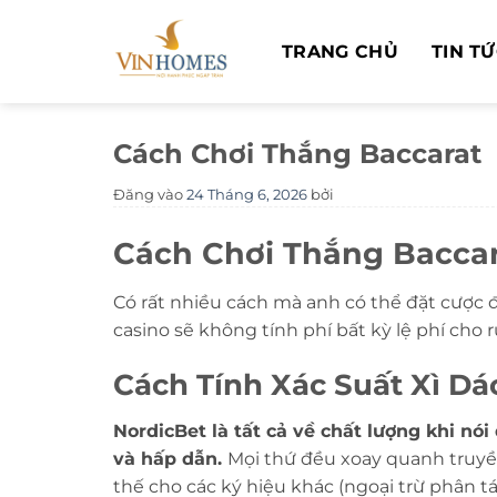
Bỏ
qua
TRANG CHỦ
TIN T
nội
dung
Cách Chơi Thắng Baccarat
Đăng vào
24 Tháng 6, 2026
bởi
Cách Chơi Thắng Bacca
Có rất nhiều cách mà anh có thể đặt cược 
casino sẽ không tính phí bất kỳ lệ phí cho r
Cách Tính Xác Suất Xì Dá
NordicBet là tất cả về chất lượng khi nó
và hấp dẫn.
Mọi thứ đều xoay quanh truyề
thế cho các ký hiệu khác (ngoại trừ phân tá