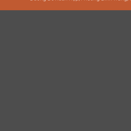
LIÊN HỆ
sales@masterisehomes.com
Hotline:
02839 159 159
MẠNG XÃ HỘI
WEBSITE LIÊN KẾT