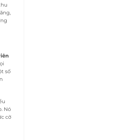
thu
Năng,
ững
viên
ọi
ột số
ên
iểu
p. Nó
ức cờ