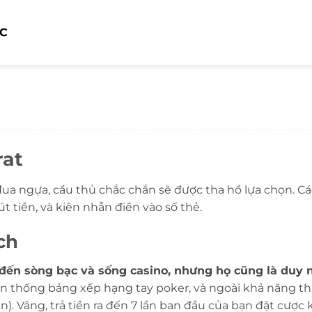
ỨC
rat
đua ngựa, cầu thủ chắc chắn sẽ được tha hồ lựa chọn. Cá
út tiền, và kiên nhẫn điền vào số thẻ.
ch
i đến sòng bạc và sống casino, nhưng họ cũng là duy 
n thống bảng xếp hạng tay poker, và ngoài khả năng th
n). Vâng, trả tiền ra đến 7 lần ban đầu của bạn đặt cược 